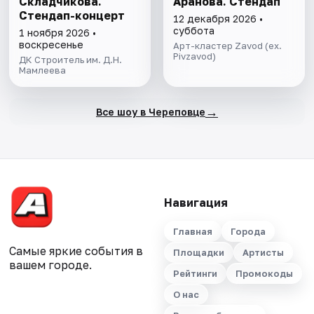
Складчикова.
Аранова. Стендап
Стендап-концерт
12 декабря 2026 •
суббота
1 ноября 2026 •
воскресенье
Арт-кластер Zavod (ex.
Pivzavod)
ДК Строитель им. Д.Н.
Мамлеева
→
Все шоу в Череповце
Навигация
Главная
Города
Самые яркие события в
Площадки
Артисты
вашем городе.
Рейтинги
Промокоды
О нас