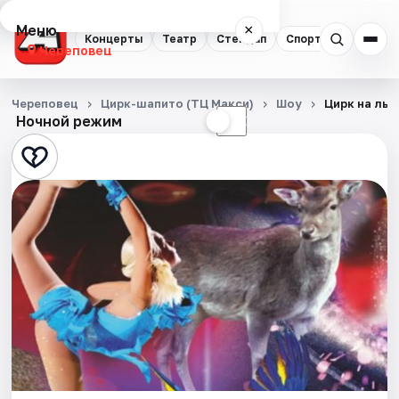
Меню
×
Концерты
Театр
Стендап
Спорт
Череповец
Концерты
Череповец
Цирк-шапито (ТЦ Макси)
Шоу
Цирк на льд
Ночной режим
☀
☾
Театр
Стендап
Спорт
События
Города
Площадки