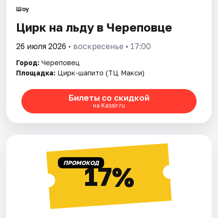
Артисты
Шоу
Цирк на льду в Череповце
Рейтинги
26 июля 2026
• воскресенье • 17:00
Город:
Череповец
Площадка:
Цирк-шапито (ТЦ Макси)
Билеты со скидкой
на Kassir.ru
ПРОМОКОД
17%