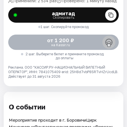
Применили: 2 534 раз
Проверено: 1 минуту назад
адмитад
Скопировать
1 шаг. Скопируйте промокод
от 1 200 ₽
на Kassir.ru
2 шаг. Выберите билет и примените промокод
до оплаты
Реклама. ООО "КАССИР.РУ-НАЦИОНАЛЬНЫЙ БИЛЕТНЫЙ
ОПЕРАТОР", ИНН: 7841075409 erid: 25H8d7vbP8SRTvHZrUcdLB.
Действует до 31 августа 2026
О событии
Мероприятие проходит в г. БоровичиЦирк
МансуровыхФантастическая программа «Форсаж: