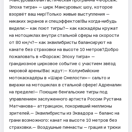
Эпоха тигра» — цирк Мансуровых: шоу, которое
взорвёт ваш мир!Только живые выступления —
никаких экранов и спецэффектов!Вы когда‑нибудь
видели:— как поют тигры?— как каскадёры кружат
на мотоциклах внутри стальной сферы на скорости
от 80 км/ч?— как эквилибристы балансируют на
канате без страховки на высоте 10 метров?Добро
пожаловать в «Форсаж: Эпоху тигра» —
грандиозное цирковое событие с участием звёзд
мировой арены!Вас ждут:— Колумбийские
мотокаскадёры в «Шаре Смелости»— сальто и
виражи на мотоциклах в стальной сфере! Адреналин
на пределе!— Поющие бенгальские тигры под
управлением заслуженного артиста России Рустама
Матчанова— аттракцион, покоривший миллионы
зрителей.— Эквилибристы из Эквадора — баланс на
грани возможного: канат на высоте 10 метров без
страховки.— Воздушные гимнасты — грация и трюки