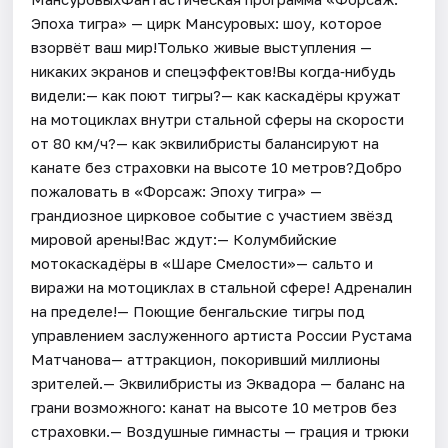
Эпоха тигра» — цирк Мансуровых: шоу, которое
взорвёт ваш мир!Только живые выступления —
никаких экранов и спецэффектов!Вы когда‑нибудь
видели:— как поют тигры?— как каскадёры кружат
на мотоциклах внутри стальной сферы на скорости
от 80 км/ч?— как эквилибристы балансируют на
канате без страховки на высоте 10 метров?Добро
пожаловать в «Форсаж: Эпоху тигра» —
грандиозное цирковое событие с участием звёзд
мировой арены!Вас ждут:— Колумбийские
мотокаскадёры в «Шаре Смелости»— сальто и
виражи на мотоциклах в стальной сфере! Адреналин
на пределе!— Поющие бенгальские тигры под
управлением заслуженного артиста России Рустама
Матчанова— аттракцион, покоривший миллионы
зрителей.— Эквилибристы из Эквадора — баланс на
грани возможного: канат на высоте 10 метров без
страховки.— Воздушные гимнасты — грация и трюки