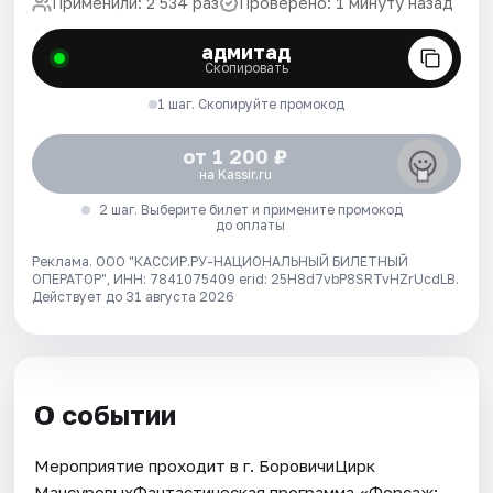
Применили: 2 534 раз
Проверено: 1 минуту назад
адмитад
Скопировать
1 шаг. Скопируйте промокод
от 1 200 ₽
на Kassir.ru
2 шаг. Выберите билет и примените промокод
до оплаты
Реклама. ООО "КАССИР.РУ-НАЦИОНАЛЬНЫЙ БИЛЕТНЫЙ
ОПЕРАТОР", ИНН: 7841075409 erid: 25H8d7vbP8SRTvHZrUcdLB.
Действует до 31 августа 2026
О событии
Мероприятие проходит в г. БоровичиЦирк
МансуровыхФантастическая программа «Форсаж: