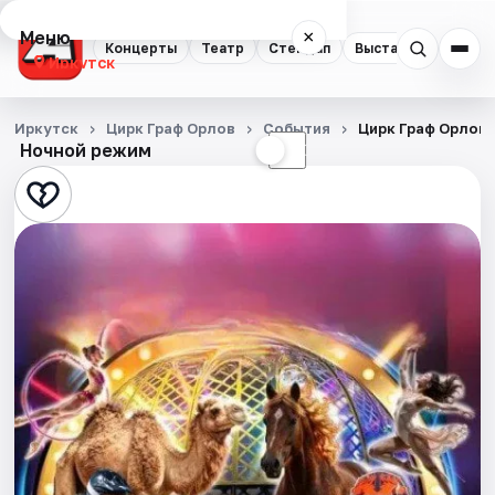
Меню
×
Концерты
Театр
Стендап
Выставки
Квест
Иркутск
Концерты
Иркутск
Цирк Граф Орлов
События
Цирк Граф Орлов
Ночной режим
☀
☾
Театр
Стендап
Выставки
Квесты
Спорт
События