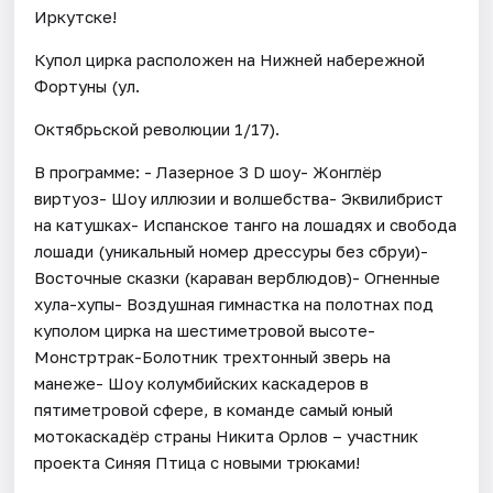
Иркутске!
Купол цирка расположен на Нижней набережной
Фортуны (ул.
Октябрьской революции 1/17).
В программе: - Лазерное 3 D шоу- Жонглёр
виртуоз- Шоу иллюзии и волшебства- Эквилибрист
на катушках- Испанское танго на лошадях и свобода
лошади (уникальный номер дрессуры без сбруи)-
Восточные сказки (караван верблюдов)- Огненные
хула-хупы- Воздушная гимнастка на полотнах под
куполом цирка на шестиметровой высоте-
Монстртрак-Болотник трехтонный зверь на
манеже- Шоу колумбийских каскадеров в
пятиметровой сфере, в команде самый юный
мотокаскадёр страны Никита Орлов – участник
проекта Синяя Птица с новыми трюками!