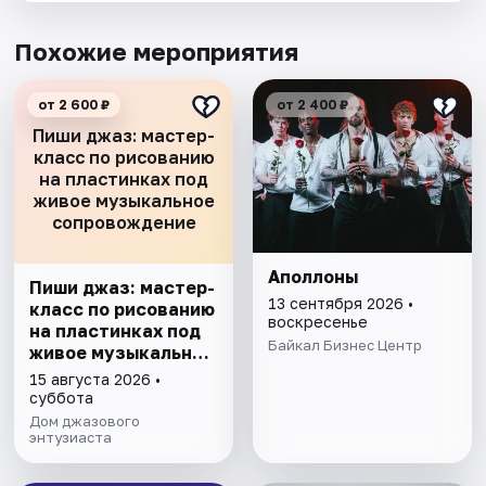
Похожие мероприятия
от 2 600 ₽
от 2 400 ₽
Пиши джаз: мастер-
класс по рисованию
на пластинках под
живое музыкальное
сопровождение
Аполлоны
Пиши джаз: мастер-
13 сентября 2026 •
класс по рисованию
воскресенье
на пластинках под
Байкал Бизнес Центр
живое музыкальное
сопровождение
15 августа 2026 •
суббота
Дом джазового
энтузиаста