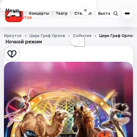
Меню
×
Концерты
Театр
Стендап
Выставки
Квест
Иркутск
Концерты
Иркутск
Цирк Граф Орлов
События
Цирк Граф Орлов
Ночной режим
☀
☾
Театр
Стендап
Выставки
Квесты
Спорт
События