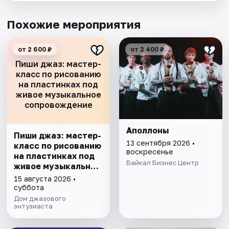
Похожие мероприятия
от 2 600 ₽
от 2 400 ₽
Пиши джаз: мастер-
класс по рисованию
на пластинках под
живое музыкальное
сопровождение
Аполлоны
Пиши джаз: мастер-
13 сентября 2026 •
класс по рисованию
воскресенье
на пластинках под
Байкал Бизнес Центр
живое музыкальное
сопровождение
15 августа 2026 •
суббота
Дом джазового
энтузиаста