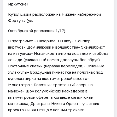
Иркутске!
Купол цирка расположен на Нижней набережной
Фортуны (ул.
Октябрьской революции 1/17).
В программе: - Лазерное 3 D шоу- Жонглёр
виртуоз- Шоу иллюзии и волшебства- Эквилибрист
на катушках- Испанское танго на лошадях и свобода
лошади (уникальный номер дрессуры без сбруи)-
Восточные сказки (караван верблюдов)- Огненные
хула-хупы- Воздушная гимнастка на полотнах под
куполом цирка на шестиметровой высоте-
Монстртрак-Болотник трехтонный зверь на
манеже- Шоу колумбийских каскадеров в
пятиметровой сфере, в команде самый юный
мотокаскадёр страны Никита Орлов – участник
проекта Синяя Птица с новыми трюками!