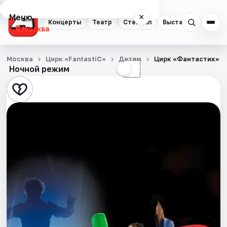
Меню
×
Концерты
Театр
Стендап
Выставки
Квест
Москва
Концерты
Москва
Цирк «FantastiC»
Детям
Цирк «Фантастик»
Ночной режим
☀
☾
Театр
Стендап
Выставки
Квесты
Экскурсии
Спорт
События