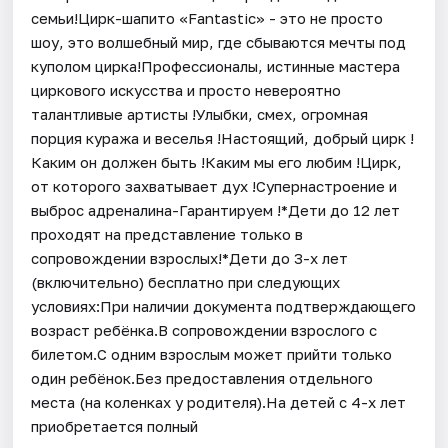
семьи!Цирк-шапито «Fantastic» - это не просто
шоу, это волшебный мир, где сбываются мечты под
куполом цирка!Профессионалы, истинные мастера
циркового искусства и просто невероятно
талантливые артисты !Улыбки, смех, огромная
порция куража и веселья !Настоящий, добрый цирк !
Каким он должен быть !Каким мы его любим !Цирк,
от которого захватывает дух !Супернастроение и
выброс адреналина-Гарантируем !*Дети до 12 лет
проходят на представление только в
сопровождении взрослых!*Дети до 3-х лет
(включительно) бесплатно при следующих
условиях:При наличии документа подтверждающего
возраст ребёнка.В сопровождении взрослого с
билетом.С одним взрослым может прийти только
один ребёнок.Без предоставления отдельного
места (на коленках у родителя).На детей с 4-х лет
приобретается полный