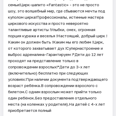
семьи!Цирк-шапито «Fantastic» - это не просто
шоу, это волшебный мир, где сбываются мечты под
куполом цирка!Профессионалы, истинные мастера
циркового искусства и просто невероятно
талантливые артисты !Улыбки, смех, огромная
порция куража и веселья !Настоящий, добрый цирк !
Каким он должен быть !Каким мы его любим !Цирк,
от которого захватывает дух !Супернастроение и
выброс адреналина-Гарантируем !*Дети до 12 лет
проходят на представление только в
сопровождении взрослых!*Дети до 3-х лет
(включительно) бесплатно при следующих
условиях:При наличии документа подтверждающего
возраст ребёнка.В сопровождении взрослого с
билетом.С одним взрослым может прийти только
один ребёнок.Без предоставления отдельного
места (на коленках у родителя).На детей с 4-х лет
приобретается полный