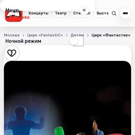
Меню
×
Концерты
Театр
Стендап
Выставки
Квест
Москва
Концерты
Москва
Цирк «FantastiC»
Детям
Цирк «Фантастик»
Ночной режим
☀
☾
Театр
Стендап
Выставки
Квесты
Экскурсии
Спорт
События