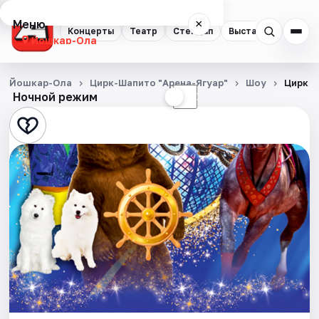
Меню
×
Концерты
Театр
Стендап
Выставки
Квест
Йошкар-Ола
Концерты
Йошкар-Ола
Цирк-Шапито "Арена-Ягуар"
Шоу
Цирк "
Ночной режим
☀
☾
Театр
Стендап
Выставки
Квесты
Экскурсии
События