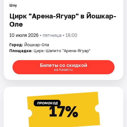
Города
Шоу
Цирк "Арена-Ягуар" в Йошкар-
Площадки
Оле
Артисты
10 июля 2026
• пятница • 18:00
Рейтинги
Город:
Йошкар-Ола
Площадка:
Цирк-Шапито "Арена-Ягуар"
Билеты со скидкой
на Kassir.ru
ПРОМОКОД
17%