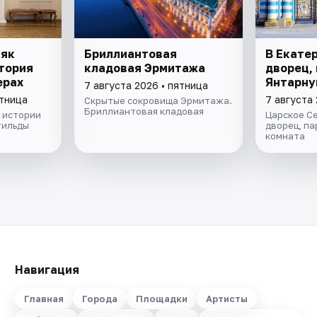
няк
Бриллиантовая
В Екате
тория
кладовая Эрмитажа
дворец, 
ерах
Янтарну
7 августа 2026 • пятница
ятница
7 августа 
Скрытые сокровища Эрмитажа.
Бриллиантовая кладовая
 истории
Царское С
тильды
дворец, па
комната
Навигация
Главная
Города
Площадки
Артисты