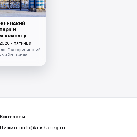
рининский
парк и
ю комнату
2026 • пятница
ело: Екатерининский
рк и Янтарная
Контакты
Пишите: info@afisha.org.ru