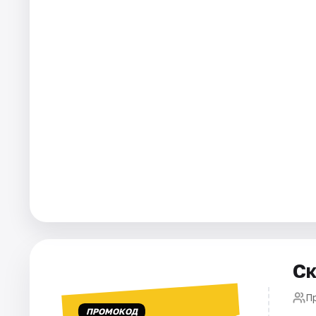
Города
Площадки
Артисты
Рейтинги
Ск
П
ПРОМОКОД