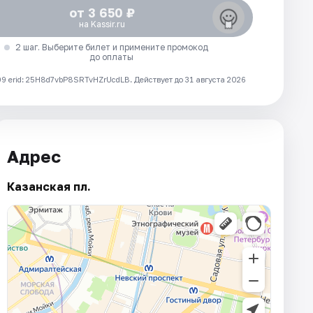
от 3 650 ₽
на Kassir.ru
2 шаг. Выберите билет и примените промокод
до оплаты
 erid: 25H8d7vbP8SRTvHZrUcdLB.
Действует до 31 августа 2026
Адрес
Казанская пл.