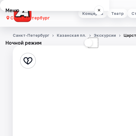
Меню
×
Концерты
Театр
С
Санкт-Петербург
Концерты
Санкт-Петербург
Казанская пл.
Экскурсии
Царст
Ночной режим
☀
☾
Театр
Стендап
Выставки
Квесты
Экскурсии
Спорт
События