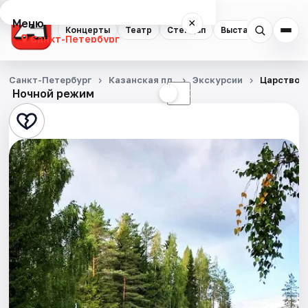
Меню
×
Концерты
Театр
Стендап
Выставки
Квест
Санкт-Петербург
Концерты
Санкт-Петербург
Казанская пл.
Экскурсии
Царство с
Ночной режим
☀
☾
Театр
Стендап
Выставки
Квесты
Экскурсии
Спорт
События