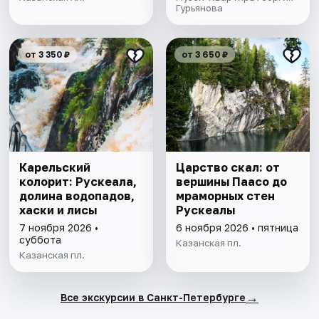
Гурьянова
от 3 350 ₽
от 3 650 ₽
Карельский
Царство скал: от
колорит: Рускеала,
вершины Паасо до
долина водопадов,
мраморных стен
хаски и лисы
Рускеалы
7 ноября 2026 •
6 ноября 2026 • пятница
суббота
Казанская пл.
Казанская пл.
→
Все экскурсии в Санкт-Петербурге