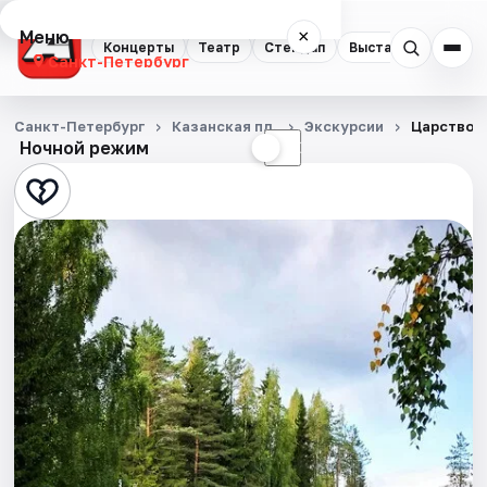
Меню
×
Концерты
Театр
Стендап
Выставки
Квест
Санкт-Петербург
Концерты
Санкт-Петербург
Казанская пл.
Экскурсии
Царство с
Ночной режим
☀
☾
Театр
Стендап
Выставки
Квесты
Экскурсии
Спорт
События