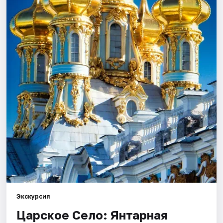
Города
Площадки
Артисты
Рейтинги
Экскурсия
Царское Село: Янтарная