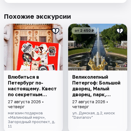
Похожие экскурсии
от 2 450 ₽
Влюбиться в
Великолепный
Петербург по-
Петергоф: Большой
настоящему. Квест
дворец, Малый
по секретным
дворец, парк,
местам
фонтаны
27 августа 2026 •
27 августа 2026 •
четверг
четверг
магазин подарков
ул. Думская, д.2, киоск
«Малиновый мерч»,
"Davranov"
Загородный проспект, д.
11