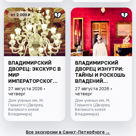
от 2 000 ₽
ВЛАДИМИРСКИЙ
ВЛАДИМИРСКИЙ
ДВОРЕЦ: ЭКСКУРС В
ДВОРЕЦ ИЗНУТРИ:
МИР
ТАЙНЫ И РОСКОШЬ
ИМПЕРАТОРСКОГО
ВЛАДЕНИЙ
БЛЕСКА
ВЕЛИКОГО КНЯЗЯ
27 августа 2026 •
27 августа 2026 •
четверг
четверг
Дом ученых им. М.
Дом ученых им. М.
Горького (Дворец
Горького (Дворец
Великого князя
Великого князя
Владимира)
Владимира)
→
Все экскурсии в Санкт-Петербурге