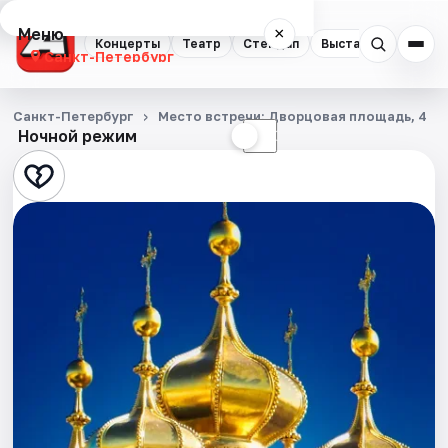
Меню
×
Концерты
Театр
Стендап
Выставки
Квест
Санкт-Петербург
Концерты
Санкт-Петербург
Место встречи: Дворцовая площадь, 4
Ночной режим
☀
☾
Театр
Стендап
Выставки
Квесты
Экскурсии
Спорт
События