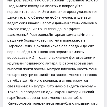
Поднимите взгляд на люстры и попробуйте
пересчитать свечи. Это зал, в котором удивляются
даже те, кто обычно не любит музеи, и где звук
ведёт себя иначе: шёпот у дальней стены слышен у
самого входа, и это не легенда, а эффект
заложенный Растрелли.Янтарная комнатаИменно
ради неё большинство гостей и приезжают в
Царское Село. Оригинал исчез без следа и до сих
пор не найден, а нынешнюю версию комнаты
воссоздавали 24 года по архивным фотографиям и
крупицам подлинного янтаря. В стометровый зал
высотой почти восемь метров вложены шесть тонн
янтаря: внутри он живёт на глазах, меняет оттенок
от мёда до тёмного коньяка, а стены кажутся
светящимися изнутри. Это нужно видеть самому —
такое не передаст ни один экран.Екатерининский
паркПосле дворца парк меняет масштаб: с
Камероновой галереи весь ансамбль открывается с