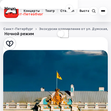
Меню
×
Концерты
Театр
Стендап
Выставки
Квест
Санкт-Петербург
Концерты
Санкт-Петербург
Экскурсии отправление от ул. Думская, д
Ночной режим
☀
☾
Театр
Стендап
Выставки
Квесты
Экскурсии
Спорт
События