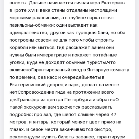
высоты. Дальше начинается личная игра Екатерины:
в Гроте XVIII века стены отделаны настоящими
морскими раковинами, а в глубине парка стоят
павильоны-обманки: один выглядит как
адмиралтейство, другой как турецкая баня, но оба
построены совсем не для того чтобы строить
корабли или мыться. Гид расскажет зачем они
нужны были императрице и покажет потаённые
уголки, куда не доходят обычные туристы.Что
включеноГарантированный вход в Янтарную комнату
по времени, без касс и очередейБилеты в
Екатерининский дворец и парк, доплат на месте
нетСопровождение гида на протяжении всего
дняТрансфер из центра Петербурга и обратноО
такой экскурсии вам захочется рассказывать
подробно: про зал, где шёпот слышен через 47
метров, и янтарь, который меняет цвет прямо на
глазах. В сезон места заканчиваются быстро,
рекомендуем купить билеты заранее, гарантируем