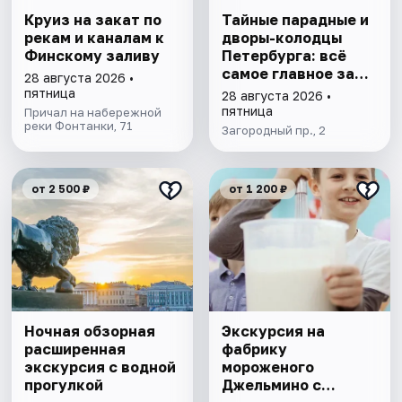
Круиз на закат по
Тайные парадные и
рекам и каналам к
дворы-колодцы
Финскому заливу
Петербурга: всё
самое главное за
28 августа 2026 •
1,5 часа
пятница
28 августа 2026 •
пятница
Причал на набережной
реки Фонтанки, 71
Загородный пр., 2
от 2 500 ₽
от 1 200 ₽
Ночная обзорная
Экскурсия на
расширенная
фабрику
экскурсия с водной
мороженого
прогулкой
Джельмино с