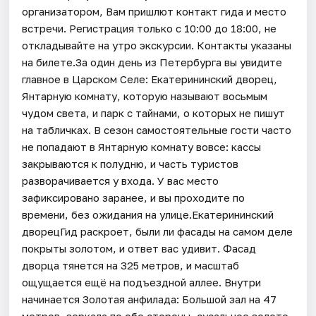
организатором, Вам пришлют контакт гида и место
встречи. Регистрация только с 10:00 до 18:00, не
откладывайте на утро экскурсии. Контакты указаны
на билете.За один день из Петербурга вы увидите
главное в Царском Селе: Екатерининский дворец,
Янтарную комнату, которую называют восьмым
чудом света, и парк с тайнами, о которых не пишут
на табличках. В сезон самостоятельные гости часто
не попадают в Янтарную комнату вовсе: кассы
закрываются к полудню, и часть туристов
разворачивается у входа. У вас место
зафиксировано заранее, и вы проходите по
времени, без ожидания на улице.Екатерининский
дворецГид раскроет, были ли фасады на самом деле
покрыты золотом, и ответ вас удивит. Фасад
дворца тянется на 325 метров, и масштаб
ощущается ещё на подъездной аллее. Внутри
начинается Золотая анфилада: Большой зал на 47
метров, зеркала по обе стороны, сусальное золото.