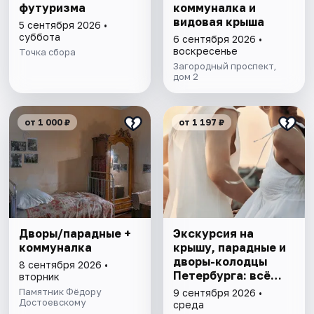
футуризма
коммуналка и
видовая крыша
5 сентября 2026 •
суббота
6 сентября 2026 •
воскресенье
Точка сбора
Загородный проспект,
дом 2
от 1 000 ₽
от 1 197 ₽
Дворы/парадные +
Экскурсия на
коммуналка
крышу, парадные и
дворы-колодцы
8 сентября 2026 •
Петербурга: всё
вторник
включено
Памятник Фёдору
9 сентября 2026 •
Достоевскому
среда