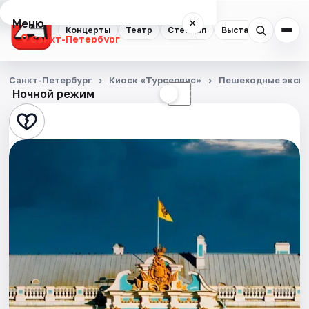
Меню
×
Концерты
Театр
Стендап
Выставки
Квест
Санкт-Петербург
Концерты
Санкт-Петербург
Киоск «Турсервис»
Пешеходные экск
Ночной режим
☀
☾
Театр
Стендап
Выставки
Квесты
Экскурсии
Спорт
События