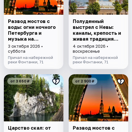
Развод мостов с
Полуденный
воды: огни ночного
выстрел с Невы:
Петербурга и
каналы, крепость и
музыка на
живая традиция
теплоходе
Петербурга
3 октября 2026 •
4 октября 2026 •
суббота
воскресенье
Причал на набережной
Причал на набережной
реки Фонтанки, 71
реки Фонтанки, 71
от 3 650 ₽
от 2 900 ₽
Царство скал: от
Развод мостов с