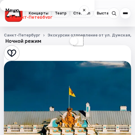
Меню
×
Концерты
Театр
Стендап
Выставки
Квест
Санкт-Петербург
Концерты
Санкт-Петербург
Экскурсии отправление от ул. Думская, д
Ночной режим
☀
☾
Театр
Стендап
Выставки
Квесты
Экскурсии
Спорт
События