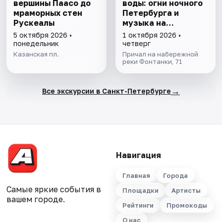
вершины Паасо до
воды: огни ночного
мраморных стен
Петербурга и
Рускеалы
музыка на
теплоходе
5 октября 2026 •
1 октября 2026 •
понедельник
четверг
Казанская пл.
Причал на набережной
реки Фонтанки, 71
→
Все экскурсии в Санкт-Петербурге
Навигация
Главная
Города
Самые яркие события в
Площадки
Артисты
вашем городе.
Рейтинги
Промокоды
О нас