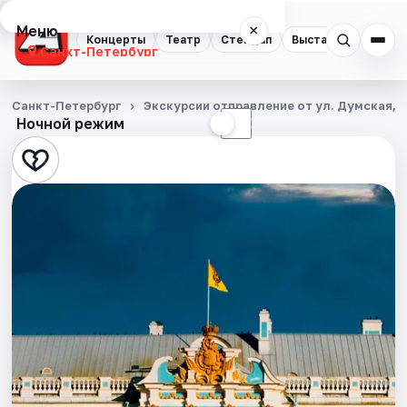
Меню
×
Концерты
Театр
Стендап
Выставки
Квест
Санкт-Петербург
Концерты
Санкт-Петербург
Экскурсии отправление от ул. Думская, д
Ночной режим
☀
☾
Театр
Стендап
Выставки
Квесты
Экскурсии
Спорт
События