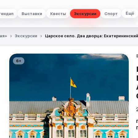
тендап
Выставки
Квесты
Экскурсии
Спорт
Ещё
ая»
Экскурсии
Царское село. Два дворца: Екатеринински
6+