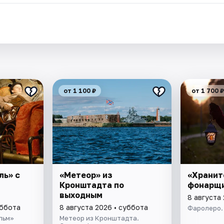
от 1 100 ₽
от 1 700 ₽
ль» с
«Метеор» из
«Хранит
Кронштадта по
фонарщ
выходным
8 августа
уббота
8 августа 2026 • суббота
Фаролеро.
льм»
Метеор из Кронштадта.