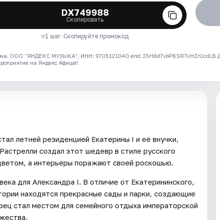
DX749988
Скопировать
1 шаг. Скопируйте промокод
ма. ООО "ЯНДЕКС МУЗЫКА", ИНН: 9705121040 erid: 25H8d7vbP8SRTvHZrUcdLB
ероприятие на Яндекс Афише!
стал летней резиденцией Екатерины I и её внучки,
Растрелли создал этот шедевр в стиле русского
 цветом, а интерьеры поражают своей роскошью.
века для Александра I. В отличие от Екатерининского,
итории находятся прекрасные сады и парки, создающие
рец стал местом для семейного отдыха императорской
ржества.