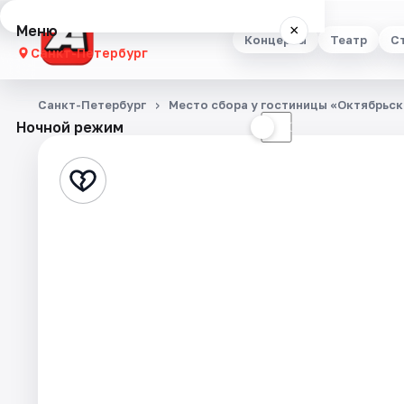
Меню
×
Концерты
Театр
С
Санкт-Петербург
Концерты
Санкт-Петербург
Место сбора у гостиницы «Октябрьск
Ночной режим
☀
☾
Театр
Стендап
Выставки
Квесты
Экскурсии
Спорт
События