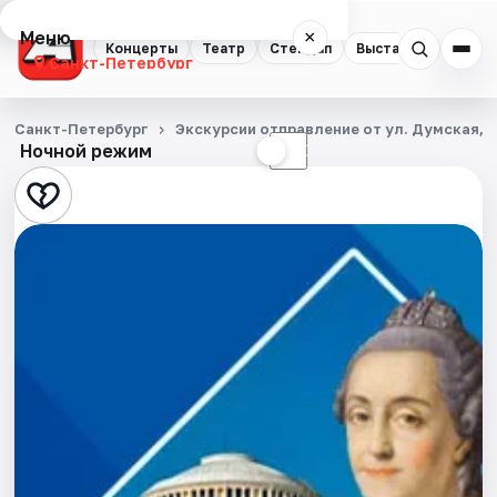
Меню
×
Концерты
Театр
Стендап
Выставки
Квест
Санкт-Петербург
Концерты
Санкт-Петербург
Экскурсии отправление от ул. Думская, д
Ночной режим
☀
☾
Театр
Стендап
Выставки
Квесты
Экскурсии
Спорт
События