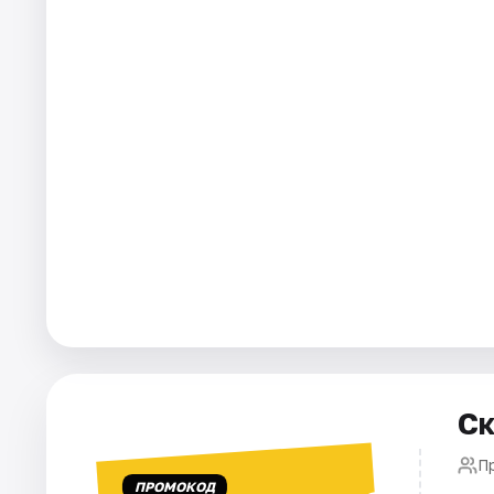
Города
Площадки
Артисты
Рейтинги
Ск
П
ПРОМОКОД