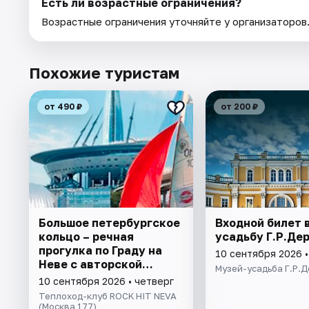
Есть ли возрастные ограничения?
Возрастные ограничения уточняйте у организаторов
Похожие туристам
от 490 ₽
от 200 ₽
Большое петербургское
Входной билет 
кольцо – речная
усадьбу Г.Р.Де
прогулка пo Граду на
10 сентября 2026 •
Неве с авторской
Музей-усадьба Г.Р.
экскурсией и живой
10 сентября 2026 • четверг
музыкой в тёплом
Теплоход-клуб ROCK HIT NEVA
салоне теплохода
(Москва 177)