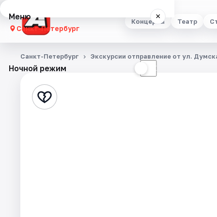
Меню
×
Концерты
Театр
С
Санкт-Петербург
Концерты
Санкт-Петербург
Экскурсии отправление от ул. Думска
Ночной режим
☀
☾
Театр
Стендап
Выставки
Квесты
Экскурсии
Спорт
События