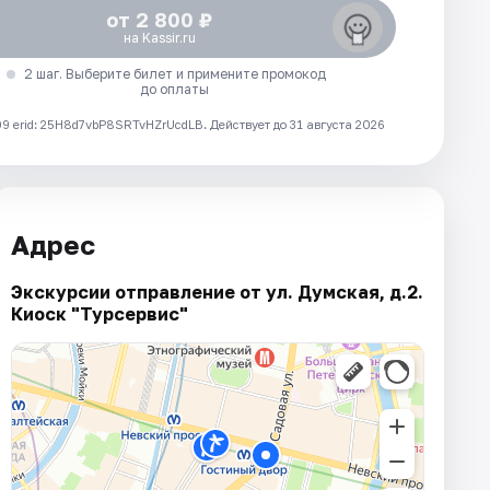
от 2 800 ₽
на Kassir.ru
2 шаг. Выберите билет и примените промокод
до оплаты
 erid: 25H8d7vbP8SRTvHZrUcdLB.
Действует до 31 августа 2026
Адрес
Экскурсии отправление от ул. Думская, д.2.
Киоск "Турсервис"