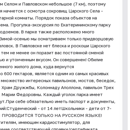
м Селом и Павловском небольшое (7 км), поэтому
я начнется с осмотра сокровищ Царского Села -
тарной комнаты. Порядок показа объектов на
ема. Прогулка-экскурсия по Екатерининскому парку
 водоемов. В парке также расположено много
. Зимой-осенью мы осматриваем только придворцовую
вловск. В Павловске нет блеска и роскоши Царского
 тем не менее он поразит вас постоянной сменой
ью и утонченным вкусом. Он совершенен! Обилие
нного жилого дома, куда вернутся
о 600 гектаров, является одним из самых красивых
 множество интересных павильонов, мостов, беседок,
е Храм Дружжбы, Колоннаду Аполлона, павильон Трех
к Марии Федоровны. Каждый уголок парка имеет
жут.При себе обязательно иметь паспорт и документы,
й:Студенческий - от 14 летШкольники - дети от 7-
РСИЯ ПРОВОДИТСЯ ТОЛЬКО НА РУССКОМ ЯЗЫКЕ!
етителям, имеющим кардиостимулятор, для
личие соответствующей справки/сертификата