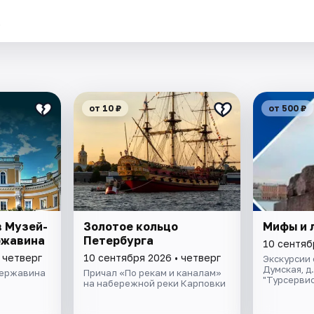
.
от 10 ₽
от 500 ₽
в Музей-
Золотое кольцо
Мифы и 
ржавина
Петербурга
10 сентяб
 четверг
10 сентября 2026 • четверг
Экскурсии 
Думская, д
Державина
Причал «По рекам и каналам»
"Турсервис
на набережной реки Карповки