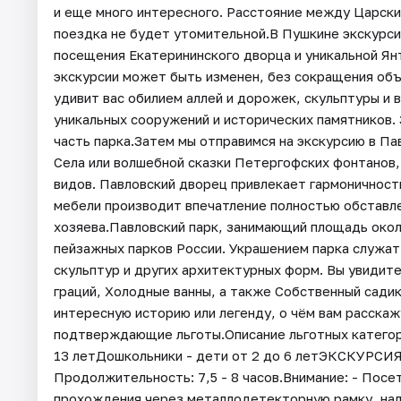
и еще много интересного. Расстояние между Царски
поездка не будет утомительной.В Пушкине экскурси
посещения Екатерининского дворца и уникальной Ян
экскурсии может быть изменен, без сокращения объ
удивит вас обилием аллей и дорожек, скульптуры и
уникальных сооружений и исторических памятников
часть парка.Затем мы отправимся на экскурсию в Па
Села или волшебной сказки Петергофских фонтанов,
видов. Павловский дворец привлекает гармоничност
мебели производит впечатление полностью обставле
хозяева.Павловский парк, занимающий площадь окол
пейзажных парков России. Украшением парка служат
скульптур и других архитектурных форм. Вы увидит
граций, Холодные ванны, а также Собственный сади
интересную историю или легенду, о чём вам расска
подтверждающие льготы.Описание льготных категори
13 летДошкольники - дети от 2 до 6 летЭКСКУ
Продолжительность: 7,5 - 8 часов.Внимание: - Пос
прохождения через металлодетекторную рамку, на