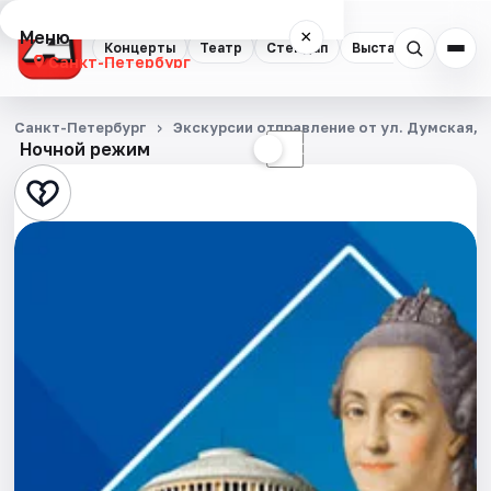
Меню
×
Концерты
Театр
Стендап
Выставки
Квест
Санкт-Петербург
Концерты
Санкт-Петербург
Экскурсии отправление от ул. Думская, д
Ночной режим
☀
☾
Театр
Стендап
Выставки
Квесты
Экскурсии
Спорт
События