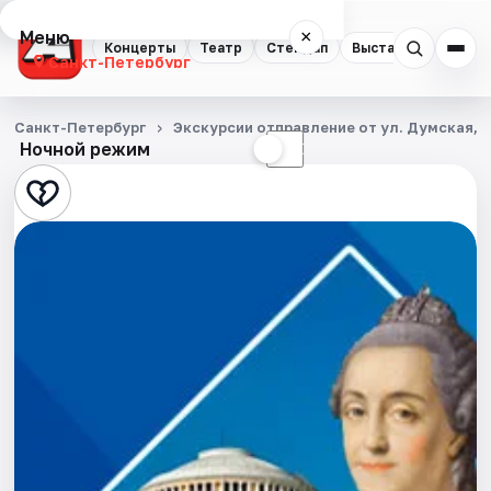
Меню
×
Концерты
Театр
Стендап
Выставки
Квест
Санкт-Петербург
Концерты
Санкт-Петербург
Экскурсии отправление от ул. Думская, д
Ночной режим
☀
☾
Театр
Стендап
Выставки
Квесты
Экскурсии
Спорт
События