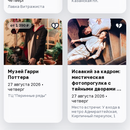
четверг
Казанская пл.
Лавка Витражиста
от 1 390 ₽
Музей Гарри
Исаакий за кадром:
Поттера
мистическая
фотопрогулка с
27 августа 2026 •
тайными дворами и
четверг
колоннадой
ТЦ "Перинные ряды"
27 августа 2026 •
четверг
Место встречи: У входа в
метро Адмиралтейская,
Кирпичный переулок, 1