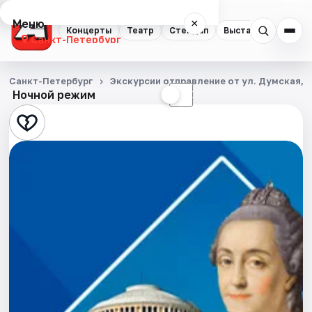
Меню
×
Концерты
Театр
Стендап
Выставки
Квест
Санкт-Петербург
Концерты
Санкт-Петербург
Экскурсии отправление от ул. Думская, д
Ночной режим
☀
☾
Театр
Стендап
Выставки
Квесты
Экскурсии
Спорт
События