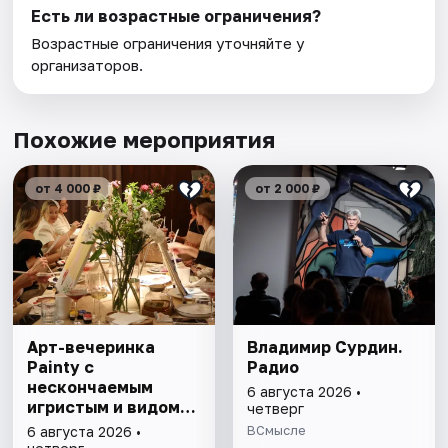
Есть ли возрастные ограничения?
Возрастные ограничения уточняйте у
организаторов.
Похожие мероприятия
от 4 000 ₽
от 2 000 ₽
Арт-вечеринка
Владимир Сурдин.
Painty с
Радио
нескончаемым
6 августа 2026 •
игристым и видом
четверг
на Театр им. Андрея
ВСмысле
6 августа 2026 •
Миронова