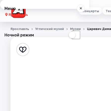
Меню
×
Концерты
Те
Ярославль
Концерты
Ярославль
Угличский музей
Музеи
Царевич Дими
Ночной режим
☀
☾
Театр
Стендап
Выставки
Квесты
Экскурсии
События