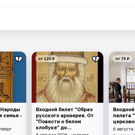
.
от 125 ₽
от 75 ₽
"Народы
Входной билет "Образ
Входной
 семья -
русского архиерея. От
палата 
"
"Повести о белом
церковн
клобуке" до
етверг
6 августа 
восстановления
6 августа 2026 • четверг