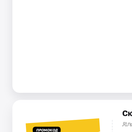
Города
Площадки
Артисты
Рейтинги
Ск
П
ПРОМОКОД