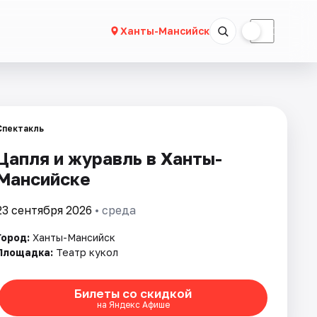
☀
☾
Ханты-Мансийск
Спектакль
Цапля и журавль в Ханты-
Мансийске
23 сентября 2026
• среда
Город:
Ханты-Мансийск
Площадка:
Театр кукол
Билеты со скидкой
на Яндекс Афише