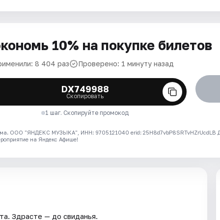
кономь 10% на покупке билетов
рименили: 8 404 раз
Проверено: 1 минуту назад
DX749988
Скопировать
1 шаг. Скопируйте промокод
ма. ООО "ЯНДЕКС МУЗЫКА", ИНН: 9705121040 erid: 25H8d7vbP8SRTvHZrUcdLB
ероприятие на Яндекс Афише!
та. Здрасте — до свиданья.