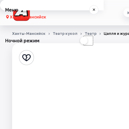
Меню
×
Ханты-Мансийск
Концерты
Ханты-Мансийск
Театр кукол
Театр
Цапля и жур
Ночной режим
☀
☾
Театр
Стендап
События
Города
Площадки
Артисты