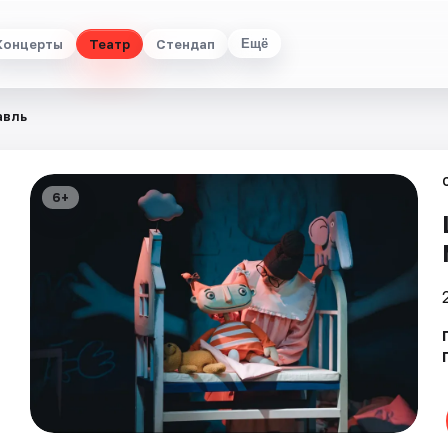
Концерты
Театр
Стендап
Ещё
авль
6+