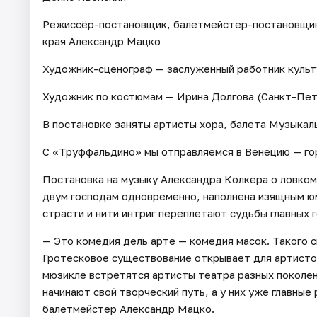
Режиссёр-постановщик, балетмейстер-постановщик
края Александр Мацко
Художник-сценограф — заслуженный работник культ
Художник по костюмам — Ирина Долгова (Санкт-Пет
В постановке заняты артисты хора, балета Музыкал
С «Труффальдино» мы отправляемся в Венецию — гор
Постановка на музыку Александра Колкера о ловко
двум господам одновременно, наполнена изящным ю
страсти и нити интриг переплетают судьбы главных 
— Это комедия дель арте — комедия масок. Такого 
Гротесковое существование открывает для артистов
мюзикле встретятся артисты театра разных поколен
начинают свой творческий путь, а у них уже главны
балетмейстер Александр Мацко.