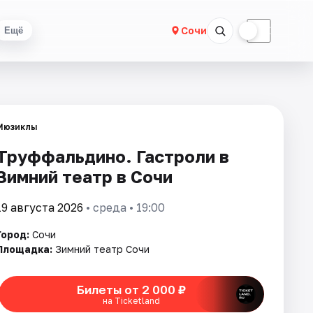
☀
☾
Сочи
Ещё
Мюзиклы
Труффальдино. Гастроли в
Зимний театр в Сочи
19 августа 2026
• среда • 19:00
Город:
Сочи
Площадка:
Зимний театр Сочи
Билеты от 2 000 ₽
на Ticketland