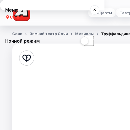
Меню
×
Концерты
Теат
Сочи
Концерты
Сочи
Зимний театр Сочи
Мюзиклы
Труффальдино.
Ночной режим
☀
☾
Театр
Стендап
Выставки
Квесты
Экскурсии
Спорт
События