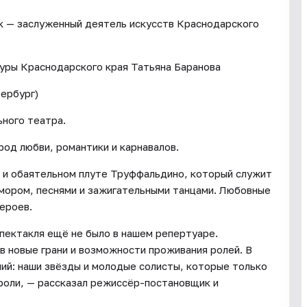
 — заслуженный деятель искусств Краснодарского
уры Краснодарского края Татьяна Баранова
ербург)
ьного театра.
од любви, романтики и карнавалов.
м и обаятельном плуте Труффальдино, который служит
мором, песнями и зажигательными танцами. Любовные
героев.
спектакля ещё не было в нашем репертуаре.
 новые грани и возможности проживания ролей. В
ий: наши звёзды и молодые солисты, которые только
е роли, — рассказал режиссёр-постановщик и