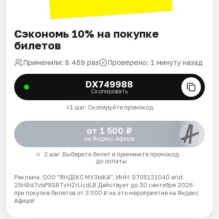
Сэкономь 10% на покупке
билетов
Применили: 8 489 раз
Проверено: 1 минуту назад
DX749988
Скопировать
1 шаг. Скопируйте промокод
от 1 500 ₽
на Яндекс Афише
2 шаг. Выберите билет и примените промокод
до оплаты
Реклама. ООО "ЯНДЕКС МУЗЫКА", ИНН: 9705121040 erid:
25H8d7vbP8SRTvHZrUcdLB
Действует до 30 сентября 2026
при покупке билетов от 3 000 ₽ на это мероприятие на Яндекс
Афише!