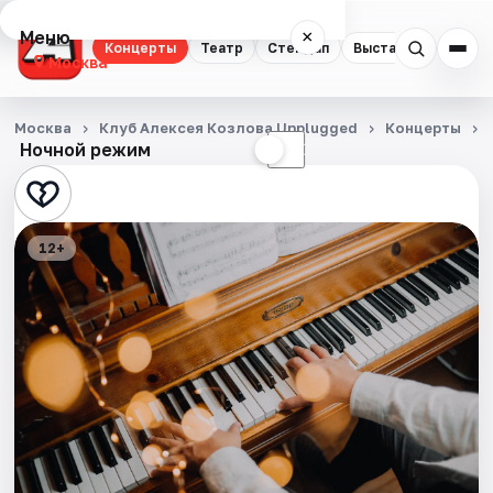
Меню
×
Концерты
Театр
Стендап
Выставки
Квест
Москва
Концерты
Москва
Клуб Алексея Козлова Unplugged
Концерты
Ночной режим
☀
☾
Театр
Стендап
12+
Выставки
Квесты
Экскурсии
Спорт
События