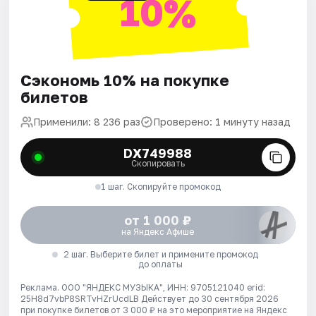
10%
Сэкономь 10% на покупке
билетов
Применили: 8 236 раз
Проверено: 1 минуту назад
DX749988
Скопировать
1 шаг. Скопируйте промокод
от 1 000 ₽
на Яндекс Афише
2 шаг. Выберите билет и примените промокод
до оплаты
Реклама. ООО "ЯНДЕКС МУЗЫКА", ИНН: 9705121040 erid:
25H8d7vbP8SRTvHZrUcdLB
Действует до 30 сентября 2026
при покупке билетов от 3 000 ₽ на это мероприятие на Яндекс