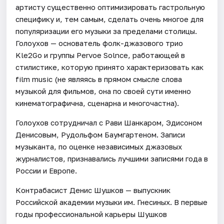
артисту существенно оптимизировать гастрольную
специфику и, тем самым, сделать очень многое для
популяризации его музыки за пределами столицы.
Голоухов — основатель фолк-джазового трио
Kle2Go и группы Pervoe Solnce, работающей в
стилистике, которую принято характеризовать как
film music (не являясь в прямом смысле слова
музыкой для фильмов, она по своей сути именно
кинематографична, сценарна и многочастна).
Голоухов сотрудничал с Рави Шанкаром, Эдисоном
Денисовым, Рудольфом Баумгартеном. Записи
музыканта, по оценке независимых джазовых
журналистов, признавались лучшими записями года в
России и Европе.
Контрабасист Денис Шушков — выпускник
Российской академии музыки им. Гнесиных. В первые
годы профессиональной карьеры Шушков