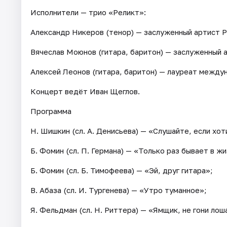
Исполнители — трио «Реликт»:
Александр Никеров (тенор) — заслуженный артист Р
Вячеслав Моюнов (гитара, баритон) — заслуженный 
Алексей Леонов (гитара, баритон) — лауреат между
Концерт ведёт Иван Щеглов.
Программа
Н. Шишкин (сл. А. Денисьева) — «Слушайте, если хот
Б. Фомин (сл. П. Германа) — «Только раз бывает в ж
Б. Фомин (сл. Б. Тимофеева) — «Эй, друг гитара»;
В. Абаза (сл. И. Тургенева) — «Утро туманное»;
Я. Фельдман (сл. Н. Риттера) — «Ямщик, не гони лош