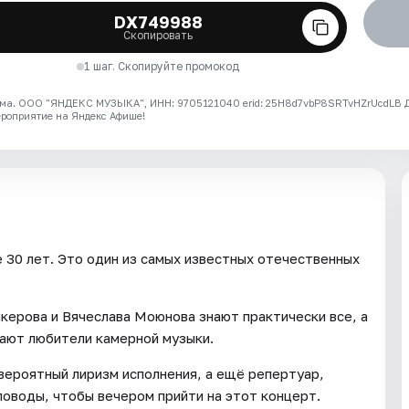
DX749988
Скопировать
1 шаг. Скопируйте промокод
ма. ООО "ЯНДЕКС МУЗЫКА", ИНН: 9705121040 erid: 25H8d7vbP8SRTvHZrUcdLB
ероприятие на Яндекс Афише!
 30 лет. Это один из самых известных отечественных
керова и Вячеслава Моюнова знают практически все, а
ают любители камерной музыки.
вероятный лиризм исполнения, а ещё репертуар,
оводы, чтобы вечером прийти на этот концерт.