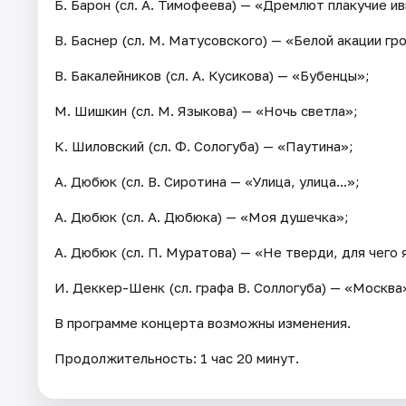
Б. Барон (сл. А. Тимофеева) — «Дремлют плакучие ив
В. Баснер (сл. М. Матусовского) — «Белой акации г
В. Бакалейников (сл. А. Кусикова) — «Бубенцы»;
М. Шишкин (сл. М. Языкова) — «Ночь светла»;
К. Шиловский (сл. Ф. Сологуба) — «Паутина»;
А. Дюбюк (сл. В. Сиротина — «Улица, улица...»;
А. Дюбюк (сл. А. Дюбюка) — «Моя душечка»;
А. Дюбюк (сл. П. Муратова) — «Не тверди, для чего 
И. Деккер-Шенк (сл. графа В. Соллогуба) — «Москва
В программе концерта возможны изменения.
Продолжительность: 1 час 20 минут.