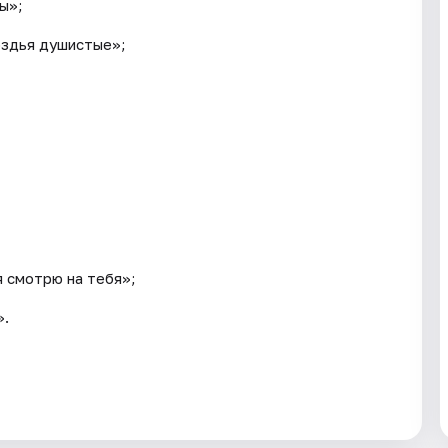
ы»;
роздья душистые»;
я смотрю на тебя»;
».