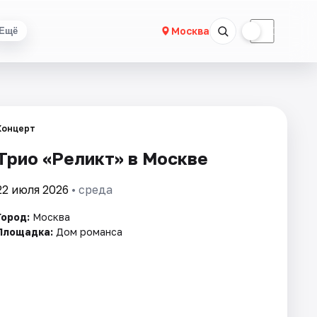
☀
☾
Москва
Ещё
Концерт
Трио «Реликт» в Москве
22 июля 2026
• среда
Город:
Москва
Площадка:
Дом романса