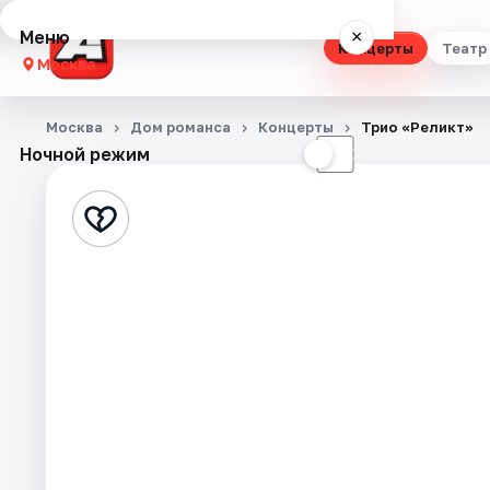
Меню
×
Концерты
Театр
Москва
Концерты
Москва
Дом романса
Концерты
Трио «Реликт»
Ночной режим
☀
☾
Театр
Стендап
Выставки
Квесты
Экскурсии
Спорт
События