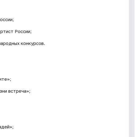
оссии;
артист России;
народных конкурсов.
ите»;
изни встреча»;
адей»;