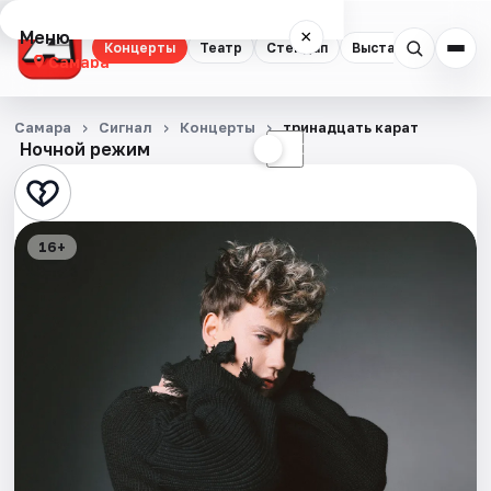
Меню
×
Концерты
Театр
Стендап
Выставки
Квест
Самара
Концерты
Самара
Сигнал
Концерты
тринадцать карат
Ночной режим
☀
☾
Театр
Стендап
16+
Выставки
Квесты
Экскурсии
Спорт
События