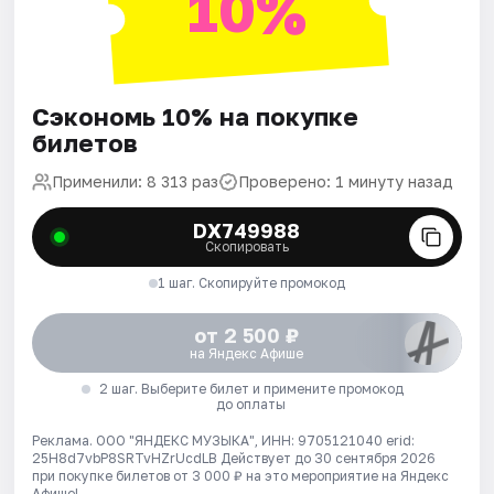
10%
Сэкономь 10% на покупке
билетов
Применили: 8 313 раз
Проверено: 1 минуту назад
DX749988
Скопировать
1 шаг. Скопируйте промокод
от 2 500 ₽
на Яндекс Афише
2 шаг. Выберите билет и примените промокод
до оплаты
Реклама. ООО "ЯНДЕКС МУЗЫКА", ИНН: 9705121040 erid:
25H8d7vbP8SRTvHZrUcdLB
Действует до 30 сентября 2026
при покупке билетов от 3 000 ₽ на это мероприятие на Яндекс
Афише!