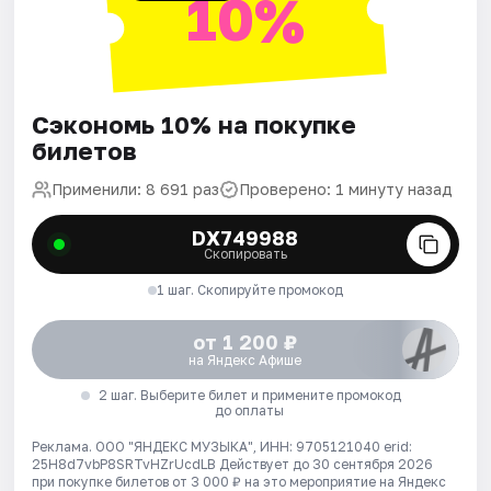
10%
Сэкономь 10% на покупке
билетов
Применили: 8 691 раз
Проверено: 1 минуту назад
DX749988
Скопировать
1 шаг. Скопируйте промокод
от 1 200 ₽
на Яндекс Афише
2 шаг. Выберите билет и примените промокод
до оплаты
Реклама. ООО "ЯНДЕКС МУЗЫКА", ИНН: 9705121040 erid:
25H8d7vbP8SRTvHZrUcdLB
Действует до 30 сентября 2026
при покупке билетов от 3 000 ₽ на это мероприятие на Яндекс