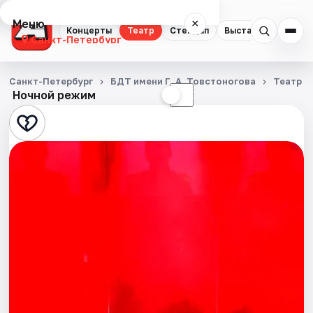
Меню
×
Концерты
Театр
Стендап
Выставки
Квест
Санкт-Петербург
Концерты
Санкт-Петербург
БДТ имени Г. А. Товстоногова
Театр
Ночной режим
☀
☾
Театр
Стендап
Выставки
Квесты
Экскурсии
Спорт
События