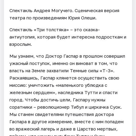
Спектакль Андрея Могучего. Сценическая версия
театра по произведениям Юрия Олеши.
Спектакль «Три толстяка» – это сказка-
антиутопия, которая будет интересна подросткам и
взрослым.
Мы узнаем, что Доктор Гаспар в прошлом совершил
ужасный поступок, именно он виноват в том, что
власть на Земле захватили Темные силы «Т-3».
Раскаявшись, Гаспар клянется осуществить свою
миссию: уничтожить «маленького ублюдка с
железным сердцем», наследника Тутти и спасти
город. Чтобы достичь цели, Гаспару нужны
соратники – революционер Тибул и циркачка Суок.
Мы станем свидетелями путешествия доктора
Гаспара в другое измерение, вместе с ним попадем
во вражеский лагерь и даже в Царство мертвых,
поймем, что между судьбами Тутти и Суок