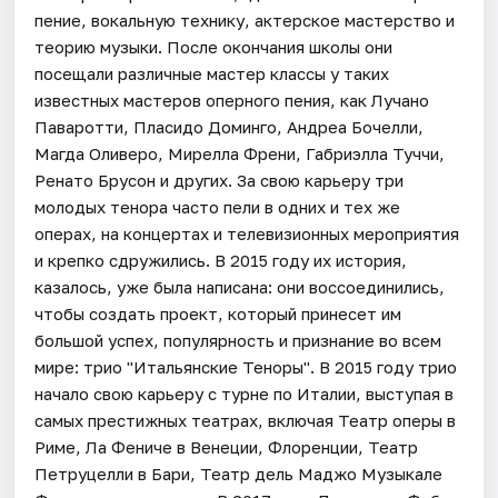
пение, вокальную технику, актерское мастерство и
теорию музыки. После окончания школы они
посещали различные мастер классы у таких
известных мастеров оперного пения, как Лучано
Паваротти, Пласидо Доминго, Андреа Бочелли,
Магда Оливеро, Мирелла Френи, Габриэлла Туччи,
Ренато Брусон и других. За свою карьеру три
молодых тенора часто пели в одних и тех же
операх, на концертах и телевизионных мероприятия
и крепко сдружились. В 2015 году их история,
казалось, уже была написана: они воссоединились,
чтобы создать проект, который принесет им
большой успех, популярность и признание во всем
мире: трио "Итальянские Теноры". В 2015 году трио
начало свою карьеру с турне по Италии, выступая в
самых престижных театрах, включая Театр оперы в
Риме, Ла Фениче в Венеции, Флоренции, Театр
Петруцелли в Бари, Театр дель Маджо Музыкале