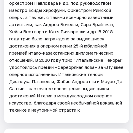
оркестром Павлодара и др. под руководством
маэстро Ёсиды Хирофуми, Оркестром Римской
оперы, а так же, с такими всемирно известными
артистами, как Андреа Бочелли, Сара Брайтман,
Хейли Вестенра и Катя Риччарелли и др. В 2018
году трио было награждено за выдающиеся
достижения в оперном пении 25-й юбилейной
премией итало-казахстанских дипломатических
отношений. В 2020 году трио "Итальянские Теноры"
удостоилось премии «Серебряная лоза» за «Лучшее
оперное исполнение». Итальянские теноры
Джанлука Паганелли, Фабио Андреотти и Мауро Де
Сантис - настоящее воплощение выдающихся
достижений Италии в международном оперном
искусстве, благодаря своей необычайной вокальной
технике и неутомимой страсти к