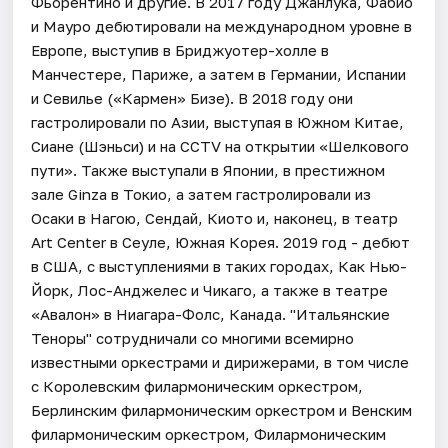
Фьорентино и другие. В 2017 году Джанлука, Фабио
и Мауро дебютировали на международном уровне в
Европе, выступив в Бриджуотер-холле в
Манчестере, Париже, а затем в Германии, Испании
и Севилье («Кармен» Бизе). В 2018 году они
гастролировали по Азии, выступая в Южном Китае,
Сиане (Шэньси) и на CCTV на открытии «Шелкового
пути». Также выступали в Японии, в престижном
зале Ginza в Токио, а затем гастролировали из
Осаки в Нагою, Сендай, Киото и, наконец, в театр
Art Center в Сеуле, Южная Корея. 2019 год - дебют
в США, с выступлениями в таких городах, Как Нью-
Йорк, Лос-Анджелес и Чикаго, а также в театре
«Авалон» в Ниагара-Фолс, Канада. "Итальянские
Теноры" сотрудничали со многими всемирно
известными оркестрами и дирижерами, в том числе
с Королевским филармоническим оркестром,
Берлинским филармоническим оркестром и Венским
филармоническим оркестром, Филармоническим