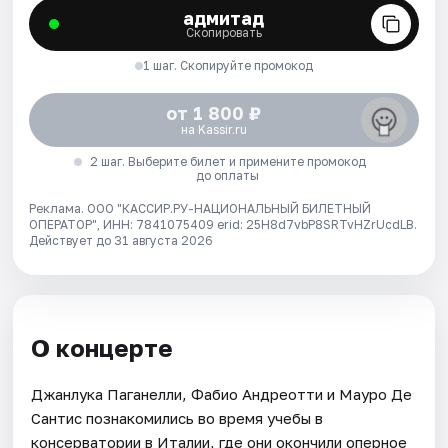
адмитад
Скопировать
1 шаг. Скопируйте промокод
от 1 800 ₽
на Kassir.ru
2 шаг. Выберите билет и примените промокод
до оплаты
Реклама. ООО "КАССИР.РУ-НАЦИОНАЛЬНЫЙ БИЛЕТНЫЙ
ОПЕРАТОР", ИНН: 7841075409 erid: 25H8d7vbP8SRTvHZrUcdLB.
Действует до 31 августа 2026
О концерте
Джанлука Паганелли, Фабио Андреотти и Мауро Де
Сантис познакомились во время учебы в
консерватории в Италии, где они окончили оперное