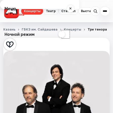
Меню
×
Концерты
Театр
Стендап
Выставки
Квест
Казань
Концерты
Казань
ГБКЗ им. Сайдашева
Концерты
Три тенора
Ночной режим
☀
☾
Театр
Стендап
Выставки
Квесты
Экскурсии
Спорт
События