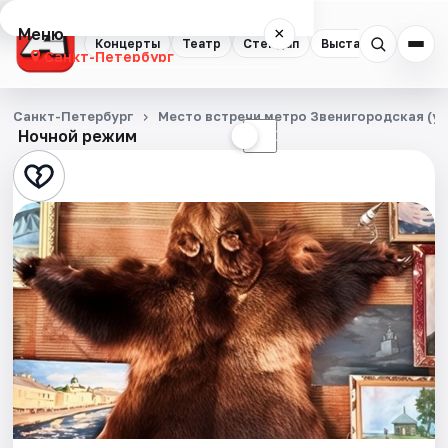
Меню
×
Концерты
Театр
Стендап
Выставки
Квест
Санкт-Петербург
Концерты
Санкт-Петербург
Место встречи метро Звенигородская (уг
Ночной режим
☀
☾
Театр
Стендап
Выставки
Квесты
Экскурсии
Спорт
События