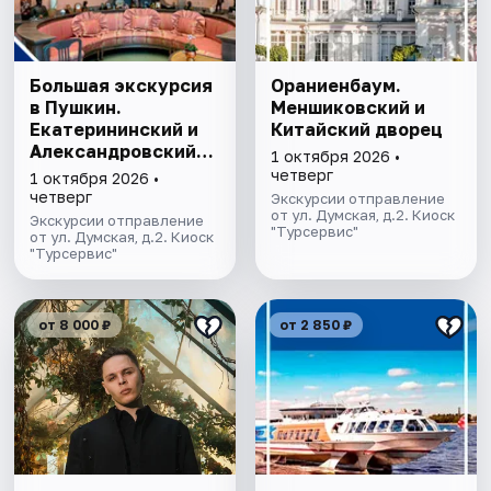
Большая экскурсия
Ораниенбаум.
в Пушкин.
Меншиковский и
Екатерининский и
Китайский дворец
Александровский
1 октября 2026 •
дворцы
четверг
1 октября 2026 •
четверг
Экскурсии отправление
от ул. Думская, д.2. Киоск
Экскурсии отправление
"Турсервис"
от ул. Думская, д.2. Киоск
"Турсервис"
от 8 000 ₽
от 2 850 ₽