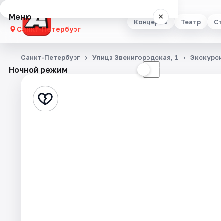
Меню
×
Концерты
Театр
С
Санкт-Петербург
Концерты
Санкт-Петербург
Улица Звенигородская, 1
Экскурс
Ночной режим
☀
☾
Театр
Стендап
Выставки
Квесты
Экскурсии
Спорт
События