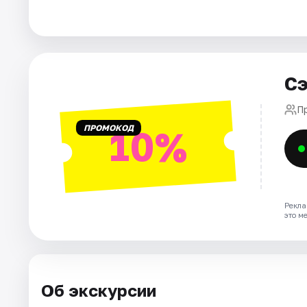
Города
Площадки
Сэ
Артисты
П
ПРОМОКОД
10%
Рейтинги
Рекла
это м
Об экскурсии