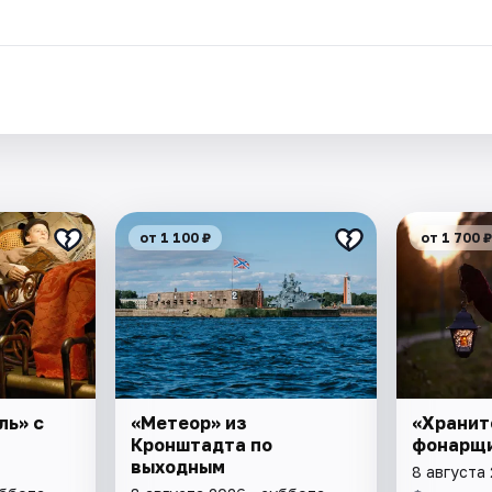
от 1 100 ₽
от 1 700 ₽
ль» с
«Метеор» из
«Хранит
Кронштадта по
фонарщ
выходным
8 августа