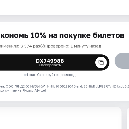
кономь 10% на покупке билетов
рименили: 8 374 раз
Проверено: 1 минуту назад
DX749988
Скопировать
1 шаг. Скопируйте промокод
ма. ООО "ЯНДЕКС МУЗЫКА", ИНН: 9705121040 erid: 25H8d7vbP8SRTvHZrUcdLB
ероприятие на Яндекс Афише!