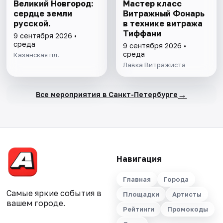
Великий Новгород:
Мастер класс
сердце земли
Витражный Фонарь
русской.
в технике витража
Тиффани
9 сентября 2026 •
среда
9 сентября 2026 •
среда
Казанская пл.
Лавка Витражиста
→
Все мероприятия в Санкт-Петербурге
Навигация
Главная
Города
Самые яркие события в
Площадки
Артисты
вашем городе.
Рейтинги
Промокоды