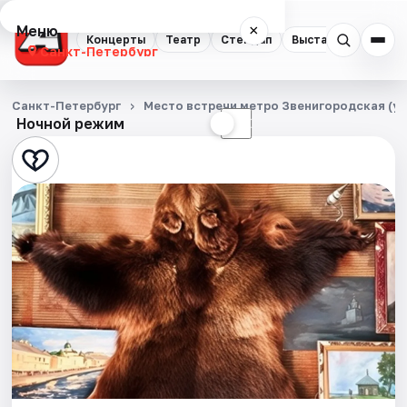
Меню
×
Концерты
Театр
Стендап
Выставки
Квест
Санкт-Петербург
Концерты
Санкт-Петербург
Место встречи метро Звенигородская (уг
Ночной режим
☀
☾
Театр
Стендап
Выставки
Квесты
Экскурсии
Спорт
События