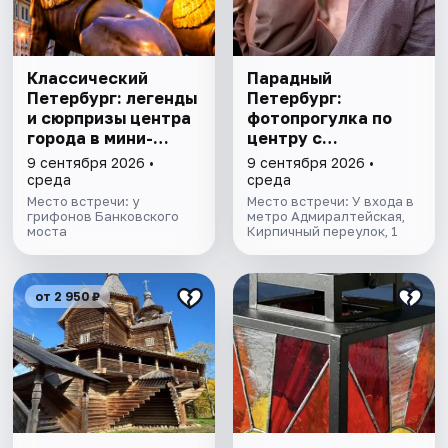
Классический
Парадный
Петербург: легенды
Петербург:
и сюрпризы центра
фотопрогулка по
города в мини-
центру с
группе
профессиональным
9 сентября 2026 •
9 сентября 2026 •
фотографом
среда
среда
Место встречи: у
Место встречи: У входа в
грифонов Банковского
метро Адмиралтейская,
моста
Кирпичный переулок, 1
от 2 950 ₽