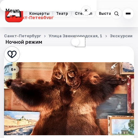
Меню
×
Концерты
Театр
Стендап
Выставки
Квест
Санкт-Петербург
Концерты
Санкт-Петербург
Улица Звенигородская, 1
Экскурсии
Ночной режим
☀
☾
Театр
Стендап
6+
Выставки
Квесты
Экскурсии
Спорт
События