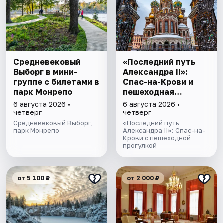
Cредневековый
«Последний путь
Выборг в мини-
Александра II»:
группе c билетами в
Спас-на-Крови и
парк Монрепо
пешеходная
прогулка
6 августа 2026 •
6 августа 2026 •
четверг
четверг
Средневековый Выборг,
«Последний путь
парк Монрепо
Александра II»: Спас-на-
Крови с пешеходной
прогулкой
от 5 100 ₽
от 2 000 ₽