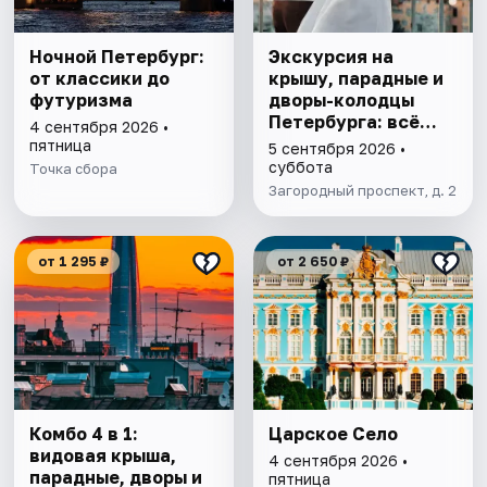
Ночной Петербург:
Экскурсия на
от классики до
крышу, парадные и
футуризма
дворы-колодцы
Петербурга: всё
4 сентября 2026 •
включено
пятница
5 сентября 2026 •
суббота
Точка сбора
Загородный проспект, д. 2
от 1 295 ₽
от 2 650 ₽
Комбо 4 в 1:
Царское Село
видовая крыша,
4 сентября 2026 •
парадные, дворы и
пятница