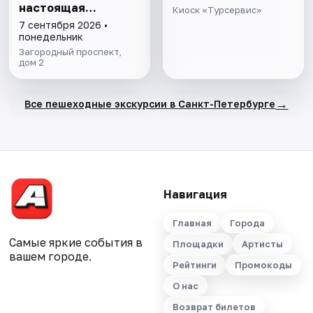
настоящая
Киоск «Турсервис»
коммуналка
7 сентября 2026 •
понедельник
Загородный проспект,
дом 2
→
Все пешеходные экскурсии в Санкт-Петербурге
Навигация
Главная
Города
Самые яркие события в
Площадки
Артисты
вашем городе.
Рейтинги
Промокоды
О нас
Возврат билетов