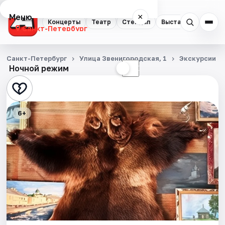
Меню
×
Концерты
Театр
Стендап
Выставки
Квест
Санкт-Петербург
Концерты
Санкт-Петербург
Улица Звенигородская, 1
Экскурсии
Ночной режим
☀
☾
Театр
Стендап
6+
Выставки
Квесты
Экскурсии
Спорт
События