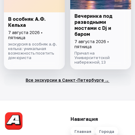
Вечеринка под
В особняк А.Ф.
разводными
Кельха
мостами с Dj и
7 августа 2026 •
баром
пятница
7 августа 2026 •
экскурсия в особняк а.ф.
пятница
кельха: уникальная
возможность посетить
Причал на
дом юриста
Университетской
набережной, 13
→
Все экскурсии в Санкт-Петербурге
Навигация
Главная
Города