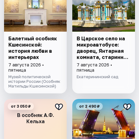
Балетный особняк
В Царское село на
Кшесинской:
микроавтобусе:
история любви в
дворец, Янтарная
интерьерах
комната, старинный
парк
7 августа 2026 •
7 августа 2026 •
пятница
пятница
Музей политической
Екатерининский сад
истории России (Особняк
Матильды Кшесинской)
от 3 050 ₽
от 2 490 ₽
В особняк А.Ф.
Кельха