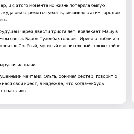
мер, и с этого момента их жизнь потеряла былую
 куда они стремятся уехать, связывая с этим городом
знь.
удущем через двести триста лет, вовлекает Машу в
чом света. Барон Тузенбах говорит Ирине о любви и о
капитан Солёный, мрачный и язвительный, также тайно
азрушая иллюзии.
ушенными мечтами. Ольга, обнимая сестёр, говорит о
неся свой крест, в надежде, что когда-нибудь
т счастливы.