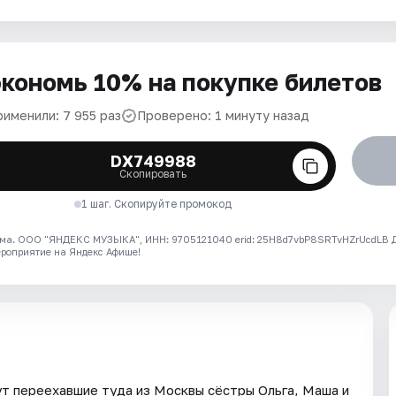
кономь 10% на покупке билетов
рименили: 7 955 раз
Проверено: 1 минуту назад
DX749988
Скопировать
1 шаг. Скопируйте промокод
ма. ООО "ЯНДЕКС МУЗЫКА", ИНН: 9705121040 erid: 25H8d7vbP8SRTvHZrUcdLB
ероприятие на Яндекс Афише!
ут переехавшие туда из Москвы сёстры Ольга, Маша и