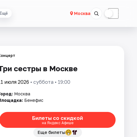
☀
☾
Москва
Ещё
Концерт
Три сестры в Москве
11 июля 2026
• суббота • 19:00
Город:
Москва
Площадка:
Бенефис
Билеты со скидкой
на Яндекс Афише
Еще билеты