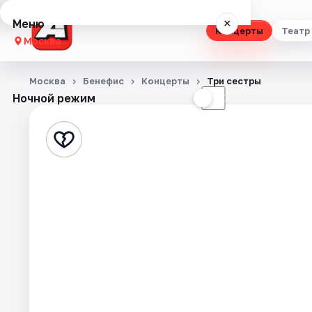
Меню
×
Концерты
Театр
Москва
Концерты
Москва
Бенефис
Концерты
Три сестры
Ночной режим
☀
☾
Театр
Стендап
Выставки
Квесты
Экскурсии
Спорт
События