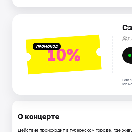
Города
Сэ
Площадки
П
Артисты
ПРОМОКОД
10%
Рейтинги
Рекла
это м
О концерте
Действие происходит в губернском городе, где жив