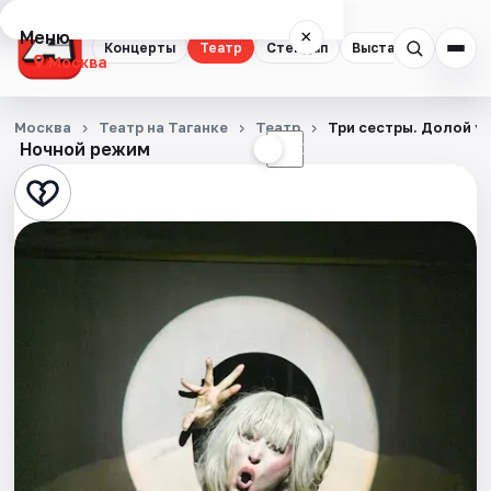
Меню
×
Концерты
Театр
Стендап
Выставки
Квест
Москва
Концерты
Москва
Театр на Таганке
Театр
Три сестры. Долой у
Ночной режим
☀
☾
Театр
Стендап
Выставки
Квесты
Экскурсии
Спорт
События