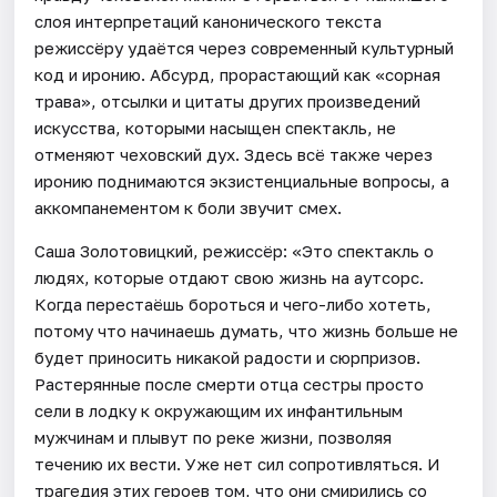
слоя интерпретаций канонического текста
режиссёру удаётся через современный культурный
код и иронию. Абсурд, прорастающий как «сорная
трава», отсылки и цитаты других произведений
искусства, которыми насыщен спектакль, не
отменяют чеховский дух. Здесь всё также через
иронию поднимаются экзистенциальные вопросы, а
аккомпанементом к боли звучит смех.
Саша Золотовицкий, режиссёр: «Это спектакль о
людях, которые отдают свою жизнь на аутсорс.
Когда перестаёшь бороться и чего-либо хотеть,
потому что начинаешь думать, что жизнь больше не
будет приносить никакой радости и сюрпризов.
Растерянные после смерти отца сестры просто
сели в лодку к окружающим их инфантильным
мужчинам и плывут по реке жизни, позволяя
течению их вести. Уже нет сил сопротивляться. И
трагедия этих героев том, что они смирились со