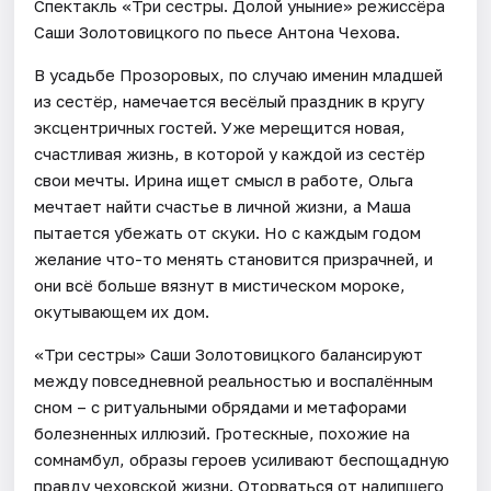
Спектакль «Три сестры. Долой уныние» режиссёра
Саши Золотовицкого по пьесе Антона Чехова.
В усадьбе Прозоровых, по случаю именин младшей
из сестёр, намечается весёлый праздник в кругу
эксцентричных гостей. Уже мерещится новая,
счастливая жизнь, в которой у каждой из сестёр
свои мечты. Ирина ищет смысл в работе, Ольга
мечтает найти счастье в личной жизни, а Маша
пытается убежать от скуки. Но с каждым годом
желание что-то менять становится призрачней, и
они всё больше вязнут в мистическом мороке,
окутывающем их дом.
«Три сестры» Саши Золотовицкого балансируют
между повседневной реальностью и воспалённым
сном – с ритуальными обрядами и метафорами
болезненных иллюзий. Гротескные, похожие на
сомнамбул, образы героев усиливают беспощадную
правду чеховской жизни. Оторваться от налипшего