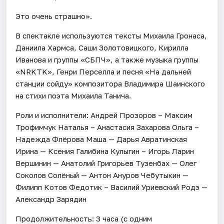
Это очень страшно».
В спектакле используются тексты Михаила Гронаса,
Даниила Хармса, Саши Золотовицкого, Кирилла
Иванова и группы «СБПЧ», а также музыка группы
«NRKTK», Генри Перселла и песня «На дальней
станции сойду» композитора Владимира Шаинского
на стихи поэта Михаила Танича.
Роли и исполнители: Андрей Прозоров – Максим
Трофимчук Наталья – Анастасия Захарова Ольга –
Надежда Флёрова Маша — Дарья Авратинская
Ирина — Ксения Галибина Кулыгин – Игорь Ларин
Вершинин — Анатолий Григорьев Тузенбах — Олег
Соколов Солёный — Антон Ануров Чебутыкин —
Филипп Котов Федотик – Василий Уриевский Родэ —
Александр Зарядин
Продолжительность: 3 часа (с одним