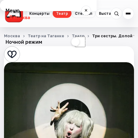
Меню
×
Концерты
Театр
Стендап
Выставки
Квест
Москва
Концерты
Москва
Театр на Таганке
Театр
Три сестры. Долой у
Ночной режим
☀
☾
Театр
Стендап
Выставки
Квесты
Экскурсии
Спорт
События