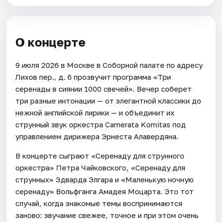
О концерте
9 июля 2026 в Москве в Соборной палате по адресу
Лихов пер., д. 6 прозвучит программа «Три
серенады в сиянии 1000 свечей». Вечер соберет
три разные интонации — от элегантной классики до
нежной английской лирики — и объединит их
струнный звук оркестра Camerata Komitas под
управлением дирижера Эрнеста Алавердяна.
В концерте сыграют «Серенаду для струнного
оркестра» Петра Чайковского, «Серенаду для
струнных» Эдварда Элгара и «Маленькую ночную
серенаду» Вольфганга Амадея Моцарта. Это тот
случай, когда знакомые темы воспринимаются
заново: звучание свежее, точное и при этом очень