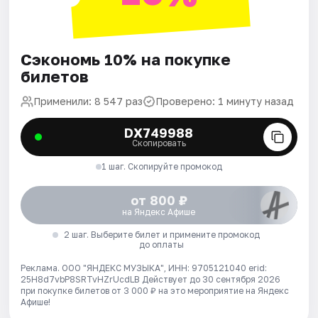
Сэкономь 10% на покупке
билетов
Применили: 8 547 раз
Проверено: 1 минуту назад
DX749988
Скопировать
1 шаг. Скопируйте промокод
от 800 ₽
на Яндекс Афише
2 шаг. Выберите билет и примените промокод
до оплаты
Реклама. ООО "ЯНДЕКС МУЗЫКА", ИНН: 9705121040 erid:
25H8d7vbP8SRTvHZrUcdLB
Действует до 30 сентября 2026
при покупке билетов от 3 000 ₽ на это мероприятие на Яндекс
Афише!