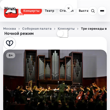
Меню
×
Концерты
Театр
Стендап
Выставки
Квест
Москва
Концерты
Москва
Соборная палата
Концерты
Три серенады в 
Ночной режим
☀
☾
Театр
Стендап
6+
Выставки
Квесты
Экскурсии
Спорт
События