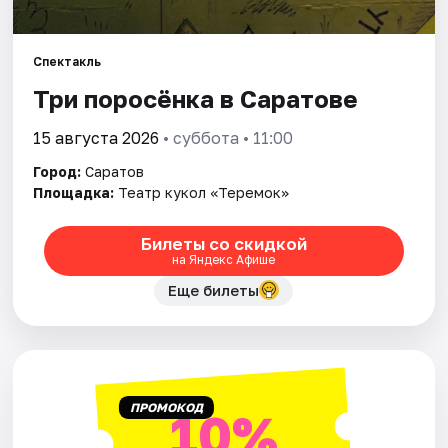
Города
Площадки
Спектакль
Три поросёнка в Саратове
Артисты
15 августа 2026
• суббота • 11:00
Рейтинги
Город:
Саратов
Площадка:
Театр кукол «Теремок»
Билеты со скидкой
на Яндекс Афише
Еще билеты
ПРОМОКОД
10%