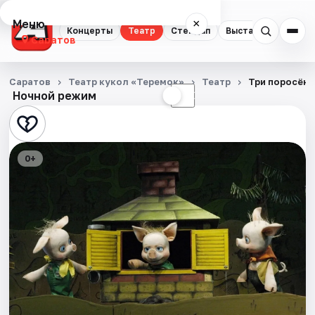
Меню
×
Концерты
Театр
Стендап
Выставки
Квест
Саратов
Концерты
Саратов
Театр кукол «Теремок»
Театр
Три поросёнк
Ночной режим
☀
☾
Театр
Стендап
0+
Выставки
Квесты
Экскурсии
События