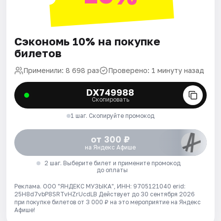
Сэкономь 10% на покупке
билетов
Применили: 8 698 раз
Проверено: 1 минуту назад
DX749988
Скопировать
1 шаг. Скопируйте промокод
от 300 ₽
на Яндекс Афише
2 шаг. Выберите билет и примените промокод
до оплаты
Реклама. ООО "ЯНДЕКС МУЗЫКА", ИНН: 9705121040 erid:
25H8d7vbP8SRTvHZrUcdLB
Действует до 30 сентября 2026
при покупке билетов от 3 000 ₽ на это мероприятие на Яндекс
Афише!