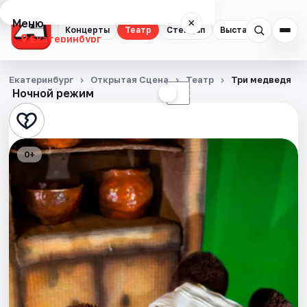
Меню
×
Концерты
Театр
Стендап
Выставки
Квест
Екатеринбург
Концерты
Екатеринбург
Открытая Сцена
Театр
Три медведя
Ночной режим
☀
☾
Театр
Стендап
0+
Выставки
Квесты
Экскурсии
Спорт
События