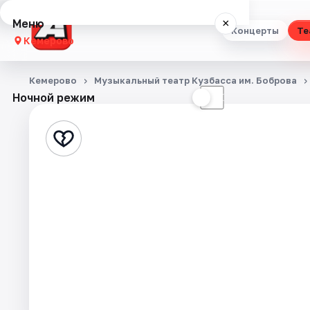
Меню
×
Концерты
Те
Кемерово
Концерты
Кемерово
Музыкальный театр Кузбасса им. Боброва
Ночной режим
☀
☾
Театр
Стендап
Выставки
Квесты
Экскурсии
События