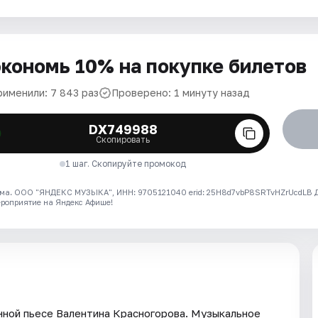
кономь 10% на покупке билетов
рименили: 7 843 раз
Проверено: 1 минуту назад
DX749988
Скопировать
1 шаг. Скопируйте промокод
ма. ООО "ЯНДЕКС МУЗЫКА", ИНН: 9705121040 erid: 25H8d7vbP8SRTvHZrUcdLB
ероприятие на Яндекс Афише!
нной пьесе Валентина Красногорова. Музыкальное