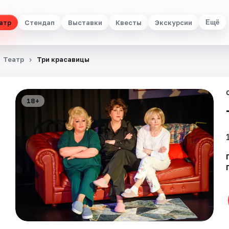
атр
Стендап
Выставки
Квесты
Экскурсии
Ещё
Театр
Три красавицы
18+