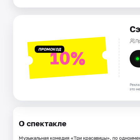
Города
Площадки
Сэ
Артисты
П
Рейтинги
ПРОМОКОД
10%
Рекла
это м
О спектакле
Музыкальная комедия «Три красавицы», по одноиме