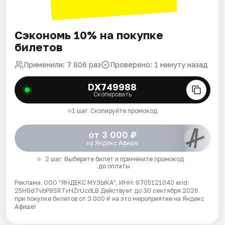
Сэкономь 10% на покупке
билетов
Применили: 7 806 раз
Проверено: 1 минуту назад
DX749988
Скопировать
1 шаг. Скопируйте промокод
от 3 000 ₽
на Яндекс Афише
2 шаг. Выберите билет и примените промокод
до оплаты
Реклама. ООО "ЯНДЕКС МУЗЫКА", ИНН: 9705121040 erid:
25H8d7vbP8SRTvHZrUcdLB
Действует до 30 сентября 2026
при покупке билетов от 3 000 ₽ на это мероприятие на Яндекс
Афише!