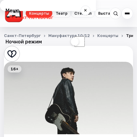
Меню
×
Концерты
Театр
Стендап
Выставки
Квест
Санкт-Петербург
Концерты
Санкт-Петербург
Мануфактура 10/12
Концерты
Три 
Ночной режим
☀
☾
Театр
Стендап
16+
Выставки
Квесты
Экскурсии
Спорт
События