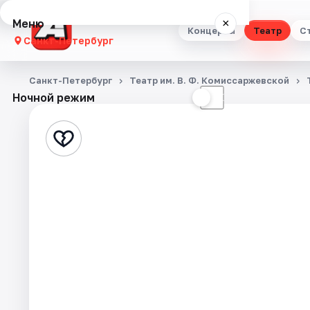
Меню
×
Концерты
Театр
С
Санкт-Петербург
Концерты
Санкт-Петербург
Театр им. В. Ф. Комиссаржевской
Ночной режим
☀
☾
Театр
Стендап
Выставки
Квесты
Экскурсии
Спорт
События