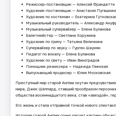
Режиссер-постановщик — Алексей Франдетти
Художник-постановщик — Анастасия Пугашкин
Художник по костюмам — Екатерина Гутковска
Музыкальный руководитель — Александр Ануф
Музыкальный супервайзер — Елена Буланова
Балетмейстер — Светлана Хоружина
Художник по гриму — Татьяна Величкина
Супервайзер по звуку — Гурген Шаумян
Педагог по вокалу — Елена Буланова
Художник по свету — Иван Виноградов
Помощник режиссера — Надежда Глинская
Выпускающий продюсер — Юлия Московская
Преступный мир старой Англии окутан предчувствие
мира, Джек Шеппард, ставший прообразом персонажа
общества восемнадцатого века, став «звездой», ге
Его жизнь и стала отправной точкой нового спектак
История старой Англии сочно рисует картину общест