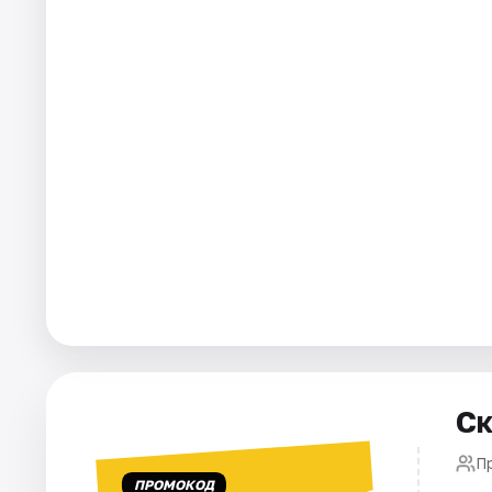
Города
Площадки
Артисты
Рейтинги
Ск
П
ПРОМОКОД