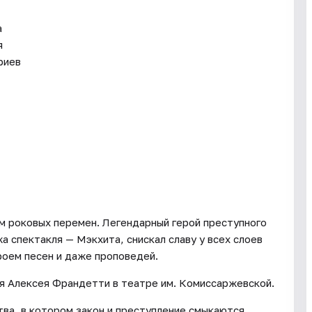
а
я
риев
м роковых перемен. Легендарный герой преступного
 спектакля — Мэкхита, снискал славу у всех слоев
роем песен и даже проповедей.
ля Алексея Франдетти в театре им. Комиссаржевской.
ва, в котором закон и преступление смыкаются.