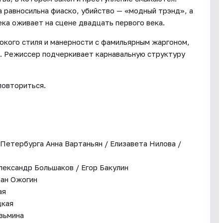
 равносильна фиаско, убийство — «модный трэнд», а
ека оживает на сцене двадцать первого века.
окого стиля и манерности с фамильярным жаргоном,
й. Режиссер подчеркивает карнавальную структуру
повториться.
етербурга Анна Вартаньян / Елизавета Нилова /
ександр Большаков / Егор Бакулин
ван Ожогин
ая
цкая
зьмина