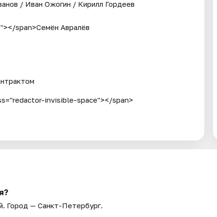
ванов / Иван Ожогин / Кирилл Гордеев
ce"></span>Семён Авралёв
антрактом
s="redactor-invisible-space"></span>
я?
й
. Город — Санкт-Петербург.