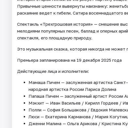
Привычные ценности вывернуты наизнанку: женитьба
раскаяние ведет к гибели. Сатира восемнадцатого в
Спектакль «Трехгрошовая история» — смешение выс
мелодиями популярных песен, баллад и оперных ари
спектакля, его площадную природу.
Это музыкальная сказка, которая никогда не может 
Премьера запланирована на 19 декабря 2025 года
Действующие лица и исполнители:
Мамаша Пичем — заслуженная артистка Санкт-П
народная артистка России Лариса Долина
Папаша Пичем — заслуженный артист России Ал
Мэкхит — Иван Васильев / Кирилл Гордеев / И
Полли — София Большакова / Евдокия Малевск
Люси — Екатерина Карманова / Мария Когутни
Дженни Малина — Ольга Арикова / Кристина Ку