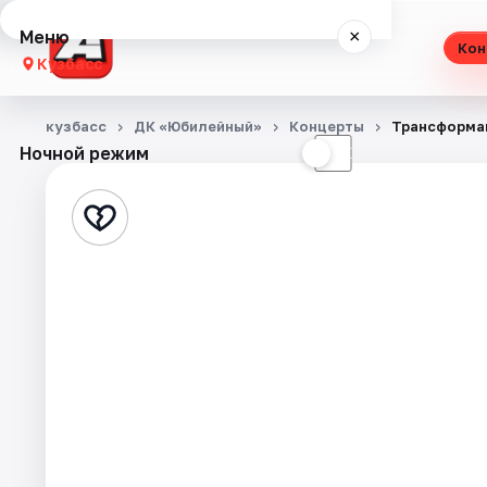
Меню
×
Кон
Кузбасс
Концерты
кузбасс
ДК «Юбилейный»
Концерты
Трансформа
Ночной режим
☀
☾
Театр
Выставки
Экскурсии
События
Города
Площадки