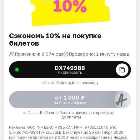
10%
Сэкономь 10% на покупке
билетов
Применили: 8 074 раз
Проверено: 1 минуту назад
DX749988
Скопировать
1 шаг. Скопируйте промокод
от 1 000 ₽
на Яндекс Афише
2 шаг. Выберите билет и примените промокод
до оплаты
Реклама. ООО "ЯНДЕКС МУЗЫКА", ИНН: 9705121040 erid:
25H8d7vbP8SRTvHZrUcdLB
Действует до 30 сентября 2026
при покупке билетов от 3 000 ₽ на это мероприятие на Яндекс