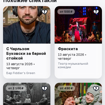
Похожие спектакли
от 500 ₽
С Чарльзом
Фраскита
Буковски за барной
13 августа 2026 •
стойкой
четверг
Театр музыкальной
13 августа 2026 •
комедии
четверг
Бар Fiddler's Green
от 2 100 ₽
от 490 ₽