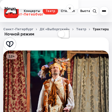
Меню
×
Концерты
Театр
Стендап
Выставки
Квест
Санкт-Петербург
Концерты
Санкт-Петербург
ДК «Выборгский»
Театр
Трактирщи
Ночной режим
☀
☾
Театр
Стендап
12+
Выставки
Квесты
Экскурсии
Спорт
События