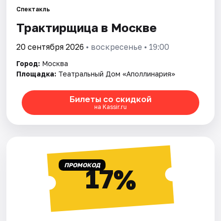
Спектакль
Трактирщица в Москве
Города
20 сентября 2026
• воскресенье • 19:00
Площадки
Город:
Москва
Артисты
Площадка:
Театральный Дом «Аполлинария»
Рейтинги
Билеты со скидкой
на Kassir.ru
ПРОМОКОД
17%